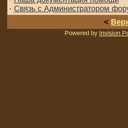
·
Связь с Администратором фор
<
Вер
Powered by
Invision 