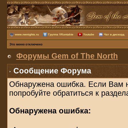
www.nwnights.ru
Группа VKontakte
Youtube
Чат в дискорд
Это меню отключено
Форумы Gem of The North
Сообщение Форума
Обнаружена ошибка. Если Вам 
попробуйте обратиться к разде
Обнаружена ошибка: