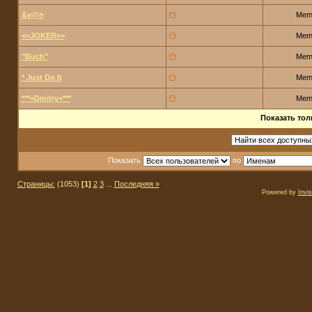
&v@n
Mem
<<JOKER>>
Mem
"Buch"
Mem
* Just Do It
Mem
***=Dmitry=***
Mem
Показать тол
Показать
по
Страницы:
(1053)
[1]
2
3
...
Последняя »
Powered by
Invi