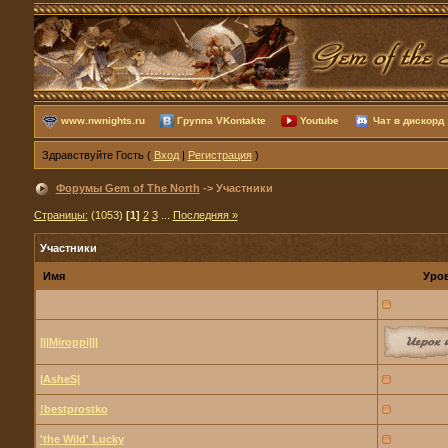
www.nwnights.ru
Группа VKontakte
Youtube
Чат в дискорд
Здравствуйте Гость (
Вход
|
Регистрация
)
Форумы Gem of The North
-> Участники
Страницы:
(1053)
[1]
2
3
...
Последняя »
Участники
Имя
Уро
|||Miroppi|||
|AsheS|
!bestprostko
'the Wild' Lucky