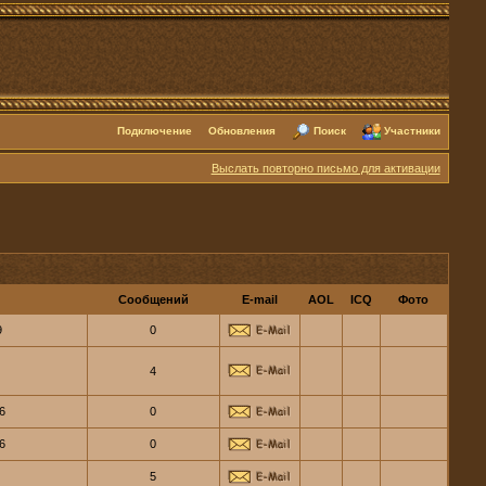
Подключение
Обновления
Поиск
Участники
Выслать повторно письмо для активации
Сообщений
E-mail
AOL
ICQ
Фото
9
0
4
6
0
6
0
5