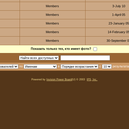
Members
3-July 10
Members
1-April 05
Members
23-January 05
Members
14-February 0
Members
30-September 
Показать только тех, кто имеет фото?
по
в
с
результата
Powered by
Invision Power Board
(U) © 2003
IPS, Inc.