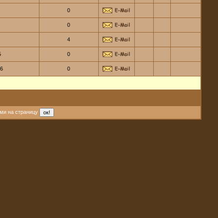
0
0
4
5
0
06
0
ми на страницу