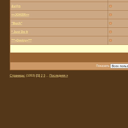
&v@n
<<JOKER>>
"Buch"
* Just Do It
***=Dmitry=***
Показать
Страницы:
(1053)
[1]
2
3
...
Последняя »