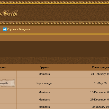
Группа в Telegram
вень
Группа
Регистрация
Members
24-February 1
Игрок шарда
31-May 09
Members
10-December 0
Members
27-December 0
Members
20-January 08