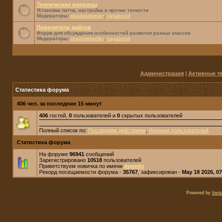
Технические вопросы
Установка патча, настройка и прочие тонкости
Модераторы:
shadowdweller
,
Vagabond
Повелители дайсов
Форум для обсуждения особенностей развития разных классов
Модераторы:
shadowdweller
,
Vagabond
Администрация
|
Активные т
Статистика форума
406 чел. за последние 15 минут
406
гостей,
0
пользователей и
0
скрытых пользователей
Полный список по:
Последним действиям
,
Именам пользователей
Статистика форума
На форуме
96941
сообщений
Зарегистрировано
10518
пользователей
Приветствуем новичка по имени
dogedo
Рекорд посещаемости форума -
35767
, зафиксирован -
May 18 2026, 0
Powered by
Invi