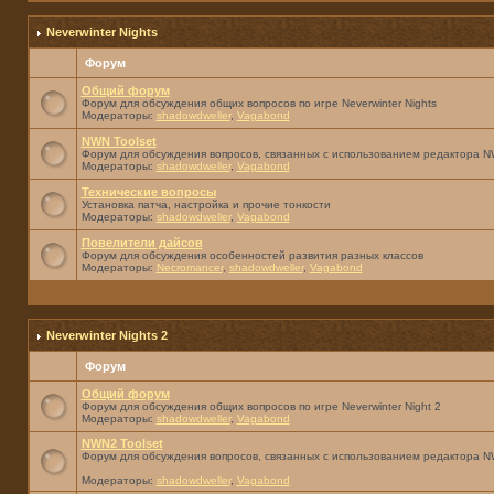
Neverwinter Nights
Форум
Общий форум
Форум для обсуждения общих вопросов по игре Neverwinter Nights
Модераторы:
shadowdweller
,
Vagabond
NWN Toolset
Форум для обсуждения вопросов, связанных с использованием редактора NW
Модераторы:
shadowdweller
,
Vagabond
Технические вопросы
Установка патча, настройка и прочие тонкости
Модераторы:
shadowdweller
,
Vagabond
Повелители дайсов
Форум для обсуждения особенностей развития разных классов
Модераторы:
Necromancer
,
shadowdweller
,
Vagabond
Neverwinter Nights 2
Форум
Общий форум
Форум для обсуждения общих вопросов по игре Neverwinter Night 2
Модераторы:
shadowdweller
,
Vagabond
NWN2 Toolset
Форум для обсуждения вопросов, связанных с использованием редактора N
Модераторы:
shadowdweller
,
Vagabond