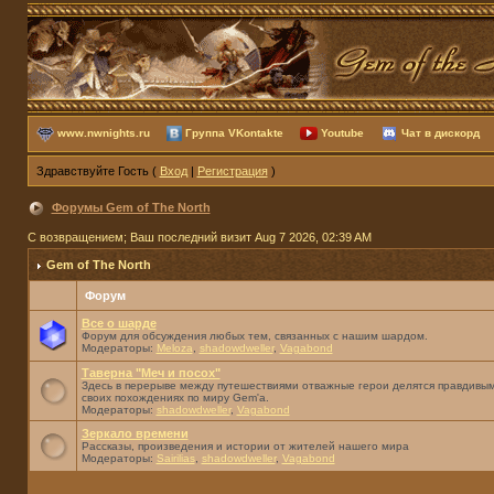
www.nwnights.ru
Группа VKontakte
Youtube
Чат в дискорд
Здравствуйте Гость (
Вход
|
Регистрация
)
Форумы Gem of The North
С возвращением; Ваш последний визит Aug 7 2026, 02:39 AM
Gem of The North
Форум
Все о шарде
Форум для обсуждения любых тем, связанных с нашим шардом.
Модераторы:
Meloza
,
shadowdweller
,
Vagabond
Таверна "Меч и посох"
Здесь в перерыве между путешествиями отважные герои делятся правдивым
своих похождениях по миру Gem'а.
Модераторы:
shadowdweller
,
Vagabond
Зеркало времени
Рассказы, произведения и истории от жителей нашего мира
Модераторы:
Sairilias
,
shadowdweller
,
Vagabond