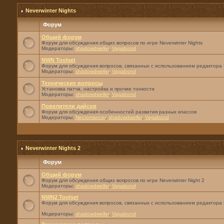
Neverwinter Nights
Форум
Общий форум
Форум для обсуждения общих вопросов по игре Neverwinter Nights
Модераторы:
shadowdweller
,
Vagabond
NWN Toolset
Форум для обсуждения вопросов, связанных с использованием редактора 
Модераторы:
shadowdweller
,
Vagabond
Технические вопросы
Установка патча, настройка и прочие тонкости
Модераторы:
shadowdweller
,
Vagabond
Повелители дайсов
Форум для обсуждения особенностей развития разных классов
Модераторы:
Necromancer
,
shadowdweller
,
Vagabond
Neverwinter Nights 2
Форум
Общий форум
Форум для обсуждения общих вопросов по игре Neverwinter Night 2
Модераторы:
shadowdweller
,
Vagabond
NWN2 Toolset
Форум для обсуждения вопросов, связанных с использованием редактора 
Модераторы:
shadowdweller
,
Vagabond