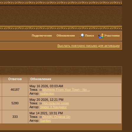
Подключение
Обновления
Поиск
Участники
Выслать повторно письмо для активации
Ответов
Обновления
May 16 2026, 03:03 AM
46187
Тема:
Womens From Your Town - No ...
Автор:
redfaction
May 20 2026, 12:21 PM
5280
Тема:
Ностальгии топик
Автор:
Spider X Navigator
Mar 14 2021, 10:31 PM
333
Тема:
Divinity. Original Sin
Автор:
Sairilias