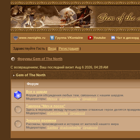
www.nwnights.ru
Группа VKontakte
Youtube
Чат в дискорд
Здравствуйте Гость (
Вход
|
Регистрация
)
Форумы Gem of The North
С возвращением; Ваш последний визит Aug 6 2026, 04:28 AM
Gem of The North
Форум
Все о шарде
Форум для обсуждения любых тем, связанных с нашим шардом.
Модераторы:
Meloza
,
shadowdweller
,
Vagabond
Таверна "Меч и посох"
Здесь в перерыве между путешествиями отважные герои делятся правдивы
Модераторы:
shadowdweller
,
Vagabond
Зеркало времени
Рассказы, произведения и истории от жителей нашего мира
Модераторы:
Sairilias
,
shadowdweller
,
Vagabond