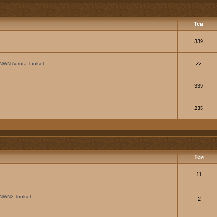
Тем
339
22
NWN Aurora Toolset
339
235
Тем
11
NWN2 Toolset
2