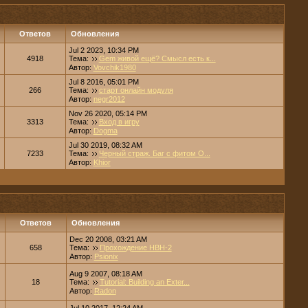
Ответов
Обновления
Jul 2 2023, 10:34 PM
4918
Тема:
Gem живой ещё? Смысл есть к...
Автор:
Vovchik1980
Jul 8 2016, 05:01 PM
266
Тема:
старт онлайн модуля
Автор:
negr2012
Nov 26 2020, 05:14 PM
3313
Тема:
Вход в игру
Автор:
Dogma
Jul 30 2019, 08:32 AM
7233
Тема:
Черный страж. Баг с фитом О...
Автор:
Khior
Ответов
Обновления
Dec 20 2008, 03:21 AM
658
Тема:
Прохождение НВН-2
Автор:
Psionix
Aug 9 2007, 08:18 AM
18
Тема:
Tutorial: Building an Exter...
Автор:
Radon