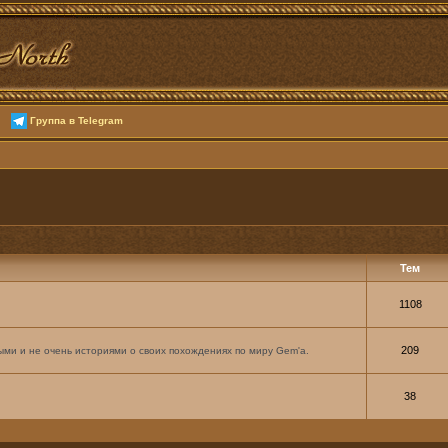
Группа в Telegram
Тем
1108
209
ми и не очень историями о своих похождениях по миру Gem'а.
38