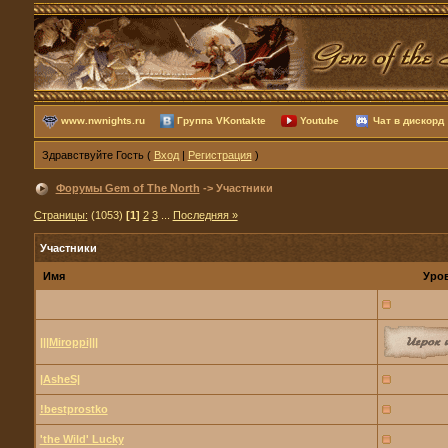
www.nwnights.ru
Группа VKontakte
Youtube
Чат в дискорд
Здравствуйте Гость (
Вход
|
Регистрация
)
Форумы Gem of The North
-> Участники
Страницы:
(1053)
[1]
2
3
...
Последняя »
Участники
Имя
Уро
|||Miroppi|||
|AsheS|
!bestprostko
'the Wild' Lucky