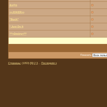
&v@n
<<JOKER>>
"Buch"
* Just Do It
***=Dmitry=***
Показать
Страницы:
(1053)
[1]
2
3
...
Последняя »