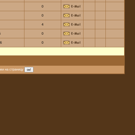
0
0
4
5
0
06
0
ми на страницу