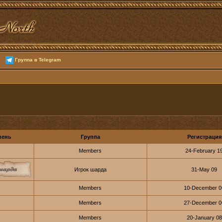
Группа в Telegram
вень
Группа
Регистрация
Members
24-February 1
Игрок шарда
31-May 09
Members
10-December 0
Members
27-December 0
Members
20-January 08