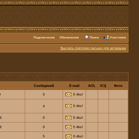
Подключение
Обновления
Поиск
Участники
Выслать повторно письмо для активации
Сообщений
E-mail
AOL
ICQ
Фото
9
0
4
6
0
6
0
5