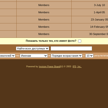
Members
3-July 10
Members
1-April 05
Members
23-January 05
Members
14-February 0
Members
30-September 
Показать только тех, кто имеет фото?
по
в
с
результата
Powered by
Invision Power Board
(U) © 2003
IPS, Inc.