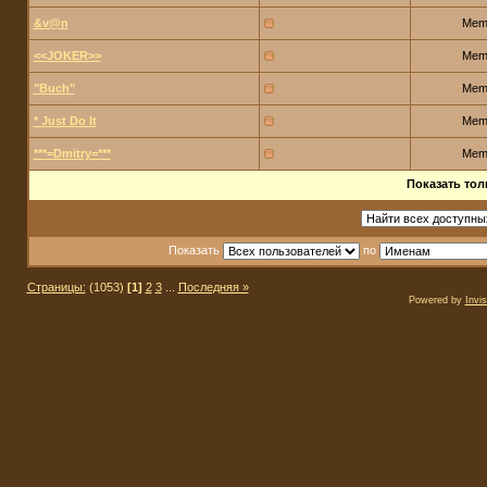
&v@n
Mem
<<JOKER>>
Mem
"Buch"
Mem
* Just Do It
Mem
***=Dmitry=***
Mem
Показать тол
Показать
по
Страницы:
(1053)
[1]
2
3
...
Последняя »
Powered by
Invi