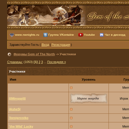
www.nwnights.ru
Группа VKontakte
Youtube
Чат в дискорд
Здравствуйте Гость (
Вход
|
Регистрация
)
Форумы Gem of The North
-> Участники
Страницы:
(1053)
[1]
2
3
...
Последняя »
Участники
Имя
Уровень
Гру
Mem
|||Miroppi|||
Игрок
|AsheS|
Mem
!bestprostko
Mem
'the Wild' Lucky
Mem