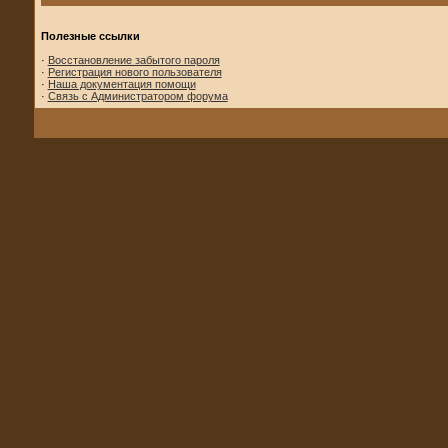
Полезные ссылки
·
Восстановление забытого пароля
·
Регистрация нового пользователя
·
Наша документация помощи
·
Связь с Администратором форума