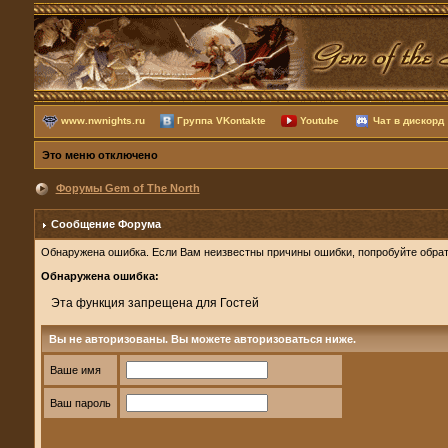
www.nwnights.ru
Группа VKontakte
Youtube
Чат в дискорд
Это меню отключено
Форумы Gem of The North
Сообщение Форума
Обнаружена ошибка. Если Вам неизвестны причины ошибки, попробуйте обрат
Обнаружена ошибка:
Эта функция запрещена для Гостей
Вы не авторизованы. Вы можете авторизоваться ниже.
Ваше имя
Ваш пароль