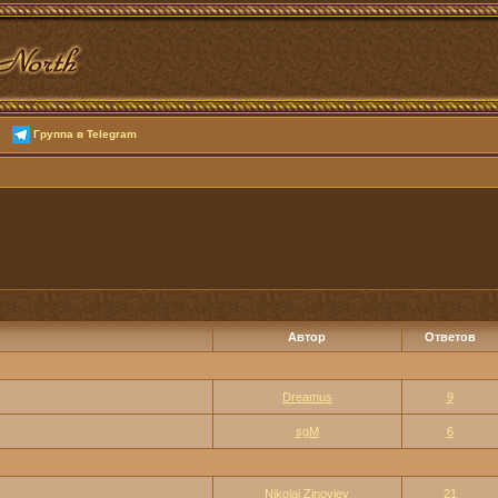
Группа в Telegram
Автор
Ответов
Dreamus
9
sgM
6
Nikolai Zinoviev
21