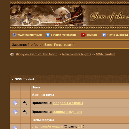
www.nwnights.ru
Группа VKontakte
Youtube
Чат в дискорд
Здравствуйте Гость (
Вход
|
Регистрация
)
Форумы Gem of The North
->
Neverwinter Nights
->
NWN Toolset
NWN Toolset
Тема
Важные темы
Прилеплена:
Вопросы и ответы
Прилеплена:
Записи в журнале
Темы форума
старт онлайн модуля
(Страниц
1
2
)