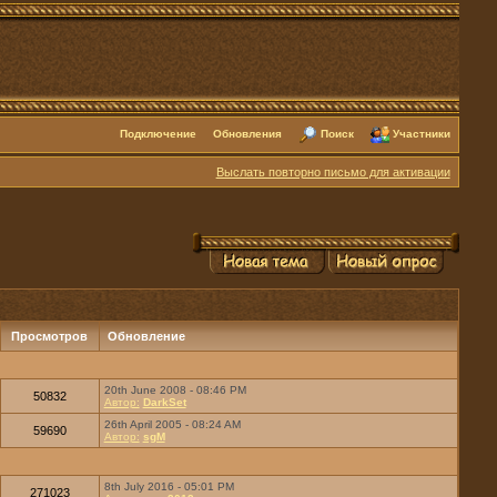
Подключение
Обновления
Поиск
Участники
Выслать повторно письмо для активации
Просмотров
Обновление
20th June 2008 - 08:46 PM
50832
Автор:
DarkSet
26th April 2005 - 08:24 AM
59690
Автор:
sgM
8th July 2016 - 05:01 PM
271023