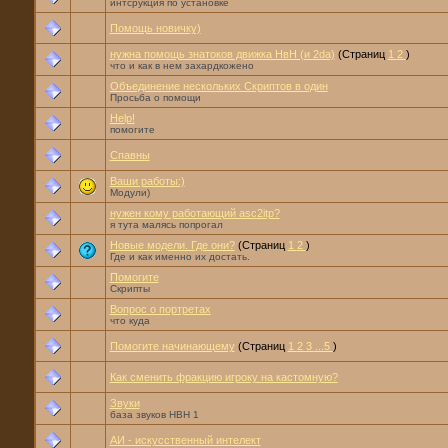
интсрукция по установке
Помощь новичку)
нужна помощь знатоков движка НвН (и 2da)
(Страниц
1
2
)
что и как в нем захардкожено
Объединение нескольких Скриптов в один
Просьба о помощи
Help!
помогите
Спавны
Ваши работы:)
Модули)
нужен кому работающий asc2itp?
я тута малясь попрогал
Новые модели. Где они?
(Страниц
1
2
)
Где и как именно их достать.
Помогите
Скрипты
Вопрос о портретах
что куда
Помогите начинающему
(Страниц
1
2
3
...5
)
Как сменить фракцию игроку на кастомную?
Звуки
база звуков НВН 1
АИ - искусственный интелект