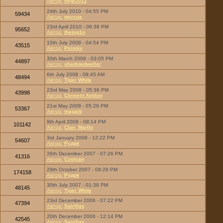
Автор:
negr2012
24th July 2010 - 04:55 PM
59434
Автор:
wercus
23rd April 2010 - 06:38 PM
95652
Автор:
thelog1n
10th July 2009 - 04:54 PM
43515
Автор:
Psionix
30th March 2009 - 03:05 PM
44897
Автор:
shadowdweller
6th July 2008 - 08:45 AM
48494
Автор:
Tiger White
23rd May 2008 - 05:36 PM
43998
Автор:
Clement Astilon
21st May 2008 - 05:29 PM
53367
Автор:
magaiti
9th April 2008 - 08:14 PM
101142
Автор:
Clan_Marlin
3rd January 2008 - 12:22 PM
54607
Автор:
Рудок
26th December 2007 - 07:26 PM
41316
Автор:
Costyan
29th October 2007 - 08:29 PM
174158
Автор:
Рудок
30th July 2007 - 01:38 PM
48145
Автор:
Tiger White
23rd December 2006 - 07:22 PM
47394
Автор:
Sairilias
20th December 2006 - 12:14 PM
42545
Автор:
Sairilias