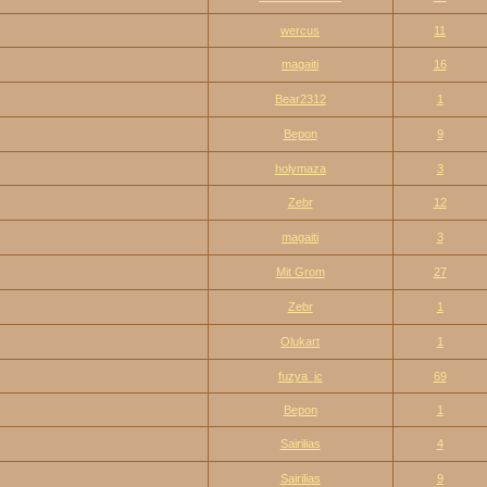
wercus
11
magaiti
16
Bear2312
1
Bepon
9
holymaza
3
Zebr
12
magaiti
3
Mit Grom
27
Zebr
1
Olukart
1
fuzya_jc
69
Bepon
1
Sairilias
4
Sairilias
9