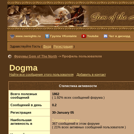
www.nwnights.ru
Группа VKontakte
Youtube
Чат в дискорд
Здравствуйте Гость (
Вход
|
Регистрация
)
Форумы Gem of The North
-> Профиль пользователя
Dogma
Найти все сообщения этого пользователя
·
Добавить в контакт
Статистика активности
Всего полезных
1862
сообщений
( 1.92% всех сообщений форума )
Сообщений в день
0.2
Регистрация
30-January 05
Наибольшая
Турниры и квесты
активность в
367 сообщений в этом форуме
( 21% всех активных сообщений пользователя )