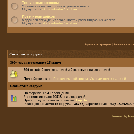
Технические вопросы
Установка патча, настройка и прочие тонкости
Модераторы:
shadowdweller
,
Vagabond
Повелители дайсов
Форум для обсуждения особенностей развития разных классов
Модераторы:
shadowdweller
,
Vagabond
Администрация
|
Активные т
Статистика форума
399 чел. за последние 15 минут
399
гостей,
0
пользователей и
0
скрытых пользователей
Полный список по:
Последним действиям
,
Именам пользователей
Статистика форума
На форуме
96941
сообщений
Зарегистрировано
10518
пользователей
Приветствуем новичка по имени
dogedo
Рекорд посещаемости форума -
35767
, зафиксирован -
May 18 2026, 0
Powered by
Invi