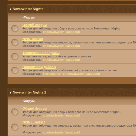
Neverwinter Nights
Форум
Общий форум
Форум для обсуждения общих вопросов по игре Neverwinter Nights
Модераторы:
shadowdweller
,
Vagabond
NWN Toolset
Форум для обсуждения вопросов, связанных с использованием редактора NW
Модераторы:
shadowdweller
,
Vagabond
Технические вопросы
Установка патча, настройка и прочие тонкости
Модераторы:
shadowdweller
,
Vagabond
Повелители дайсов
Форум для обсуждения особенностей развития разных классов
Модераторы:
Necromancer
,
shadowdweller
,
Vagabond
Neverwinter Nights 2
Форум
Общий форум
Форум для обсуждения общих вопросов по игре Neverwinter Night 2
Модераторы:
shadowdweller
,
Vagabond
NWN2 Toolset
Форум для обсуждения вопросов, связанных с использованием редактора N
Модераторы:
shadowdweller
,
Vagabond