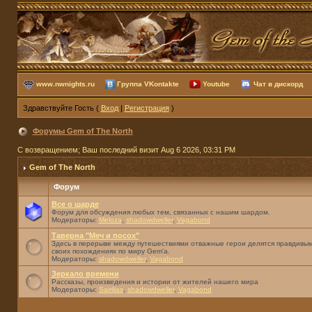
www.nwnights.ru
Группа VKontakte
Youtube
Чат в дискорд
Здравствуйте Гость (
Вход
|
Регистрация
)
Форумы Gem of The North
С возвращением; Ваш последний визит Aug 6 2026, 03:31 PM
Gem of The North
Форум
Все о шарде
Форум для обсуждения любых тем, связанных с нашим шардом.
Модераторы:
Meloza
,
shadowdweller
,
Vagabond
Таверна "Меч и посох"
Здесь в перерыве между путешествиями отважные герои делятся правдивым
своих похождениях по миру Gem'а.
Модераторы:
shadowdweller
,
Vagabond
Зеркало времени
Рассказы, произведения и истории от жителей нашего мира
Модераторы:
Sairilias
,
shadowdweller
,
Vagabond