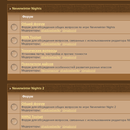
Neverwinter Nights
Форум
Общий форум
Форум для обсуждения общих вопросов по игре Neverwinter Nights
Модераторы:
shadowdweller
,
Vagabond
NWN Toolset
Форум для обсуждения вопросов, связанных с использованием редактора NW
Модераторы:
shadowdweller
,
Vagabond
Технические вопросы
Установка патча, настройка и прочие тонкости
Модераторы:
shadowdweller
,
Vagabond
Повелители дайсов
Форум для обсуждения особенностей развития разных классов
Модераторы:
Necromancer
,
shadowdweller
,
Vagabond
Neverwinter Nights 2
Форум
Общий форум
Форум для обсуждения общих вопросов по игре Neverwinter Night 2
Модераторы:
shadowdweller
,
Vagabond
NWN2 Toolset
Форум для обсуждения вопросов, связанных с использованием редактора N
Модераторы:
shadowdweller
,
Vagabond