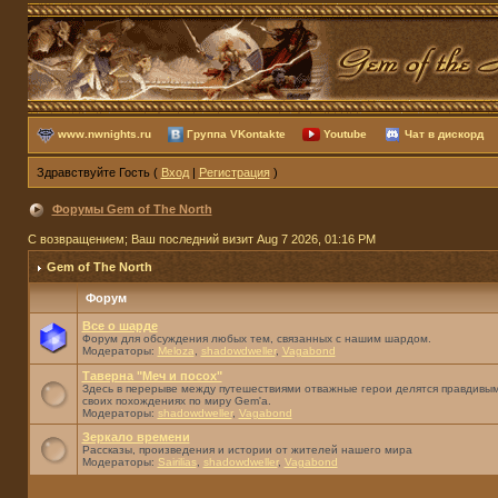
www.nwnights.ru
Группа VKontakte
Youtube
Чат в дискорд
Здравствуйте Гость (
Вход
|
Регистрация
)
Форумы Gem of The North
С возвращением; Ваш последний визит Aug 7 2026, 01:16 PM
Gem of The North
Форум
Все о шарде
Форум для обсуждения любых тем, связанных с нашим шардом.
Модераторы:
Meloza
,
shadowdweller
,
Vagabond
Таверна "Меч и посох"
Здесь в перерыве между путешествиями отважные герои делятся правдивым
своих похождениях по миру Gem'а.
Модераторы:
shadowdweller
,
Vagabond
Зеркало времени
Рассказы, произведения и истории от жителей нашего мира
Модераторы:
Sairilias
,
shadowdweller
,
Vagabond