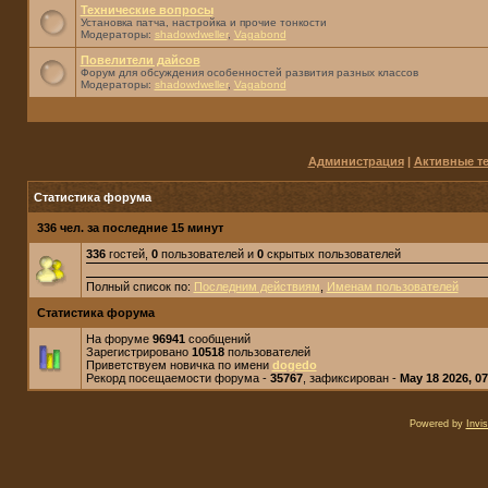
Технические вопросы
Установка патча, настройка и прочие тонкости
Модераторы:
shadowdweller
,
Vagabond
Повелители дайсов
Форум для обсуждения особенностей развития разных классов
Модераторы:
shadowdweller
,
Vagabond
Администрация
|
Активные т
Статистика форума
336 чел. за последние 15 минут
336
гостей,
0
пользователей и
0
скрытых пользователей
Полный список по:
Последним действиям
,
Именам пользователей
Статистика форума
На форуме
96941
сообщений
Зарегистрировано
10518
пользователей
Приветствуем новичка по имени
dogedo
Рекорд посещаемости форума -
35767
, зафиксирован -
May 18 2026, 0
Powered by
Invi