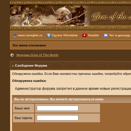
www.nwnights.ru
Группа VKontakte
Youtube
Чат в дискорд
Это меню отключено
Форумы Gem of The North
Сообщение Форума
Обнаружена ошибка. Если Вам неизвестны причины ошибки, попробуйте обрат
Обнаружена ошибка:
Администратор форума запретил в данное время новые регистраци
Вы не авторизованы. Вы можете авторизоваться ниже.
Ваше имя
Ваш пароль