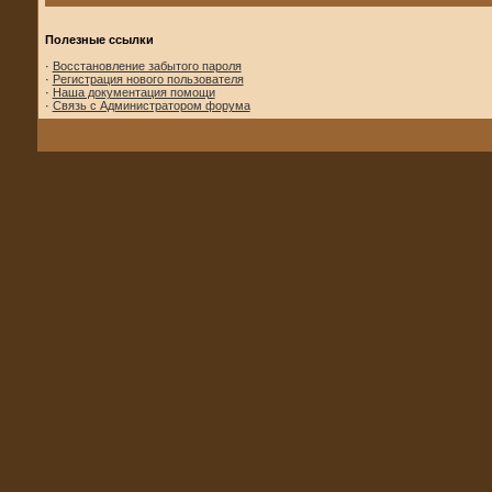
Полезные ссылки
·
Восстановление забытого пароля
·
Регистрация нового пользователя
·
Наша документация помощи
·
Связь с Администратором форума