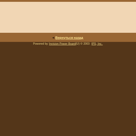
<
Вернуться назад
Powered by
Invision Power Board
(U) © 2003
IPS, Inc.