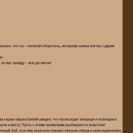
писано, что ты – попугай-оборотень, которому нужна клетка с двумя
ю:
 из вас правду – всю до капли!
в к краю оврага Бибий увидел, что происходит впереди и побледнел.
ошли к мосту. Пусть с этими громилами разбираются искатели!
ченный бой, поэтому искатели спешно обошли обрыв и присоединились