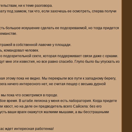
ельствам, ни к теме разговора.
ату под замком, так что, если захочешь ее осмотреть, сперва получи
 Есть большое искушение сделать ее подозреваемой, но тогда придется
жеманстве.
стражей в собственной лавочке у площади.
ь, командовал человек.
-то подозрительной секте, которая поддерживает связи даже с орками.
дут мне эти известия, но все равно спасибо. Глупо было бы упускать из
рая этому пока не видно. Мы перекрыли все пути к западному берегу,
рега ничего интересного нет, не считая пещер с весьма дурной
 мы пока что осмотримся в городе.
бое время. В штабе легиона у меня есть лаборатория. Когда придете
и хвост, но на деле он предводитель всего Сайсила: без его
 Пусть ваши враги окажутся жалкими мышами, а вы бесстрашными
нас ждет интересная работенка!