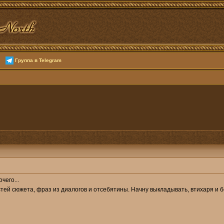
Группа в Telegram
чего...
стей сюжета, фраз из диалогов и отсебятины. Начну выкладывать, втихаря и б