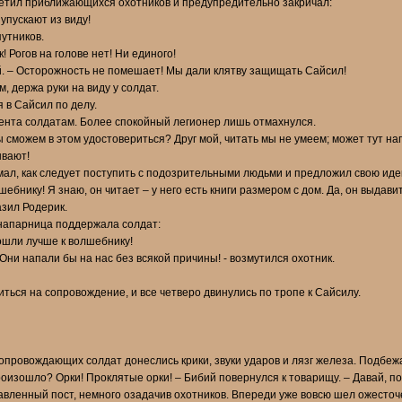
аметил приближающихся охотников и предупредительно закричал:
 упускают из виду!
утников.
! Рогов на голове нет! Ни единого!
ый. – Осторожность не помешает! Мы дали клятву защищать Сайсил!
 держа руки на виду у солдат.
 в Сайсил по делу.
ента солдатам. Более спокойный легионер лишь отмахнулся.
ы сможем в этом удостовериться? Друг мой, читать мы не умеем; может тут на
ывают!
л, как следует поступить с подозрительными людьми и предложил свою иде
ебнику! Я знаю, он читает – у него есть книги размером с дом. Да, он выдавит
зил Родерик.
напарница поддержала солдат:
ошли лучше к волшебнику!
 Они напали бы на нас без всякой причины! - возмутился охотник.
ться на сопровождение, и все четверо двинулись по тропе к Сайсилу.
опровождающих солдат донеслись крики, звуки ударов и лязг железа. Подбежа
произошло? Орки! Проклятые орки! – Бибий повернулся к товарищу. – Давай, п
авленный пост, немного озадачив охотников. Впереди уже вовсю шел ожесто