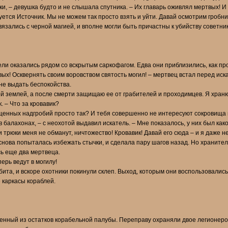
и, – девушка будто и не слышала спутника. – Их главарь оживлял мертвых! И 
вуется Источник. Мы не можем так просто взять и уйти. Давай осмотрим гробни
связались с черной магией, и вполне могли быть причастны к убийству советник
ли оказались рядом со вскрытым саркофагом. Едва они приблизились, как пр
ых! Осквернять своим воровством святость могил! – мертвец встал перед ис
 не выдать беспокойства.
й землей, а после смерти защищаю ее от грабителей и проходимцев. Я храню 
. – Что за кровавик?
щенных надгробий просто так? И тебя совершенно не интересуют сокровища
 балахонах, – с неохотой выдавил искатель. – Мне показалось, у них был како
трюки меня не обманут, ничтожество! Кровавик! Давай его сюда – и я даже не
снова попыталась избежать стычки, и сделала пару шагов назад. Но храните
ь еще два мертвеца.
ерь ведут в могилу!
бита, и вскоре охотники покинули склеп. Выход, которым они воспользовалис
 каркасы кораблей.
енный из остатков корабельной палубы. Переправу охраняли двое легионеро