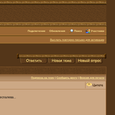
Подключение
Обновления
Поиск
Участники
Выслать повторно письмо для активации
Подписка на тему
|
Сообщить другу
|
Версия для печати
еспалева...