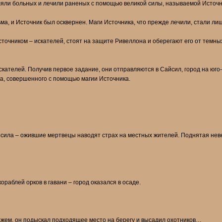
ляли больных и лечили раненых с помощью великой силы, называемой Источн
ма, и Источник был осквернен. Маги Источника, что прежде лечили, стали лиш
точником – искателей, стоят на защите Ривеллона и оберегают его от темных
скателей. Получив первое задание, они отправляются в Сайсил, город на юг
ка, совершенного с помощью магии Источника.
айсила – ожившие мертвецы наводят страх на местных жителей. Поднятая не
раблей орков в гавани – город оказался в осаде.
ажем, он подыскал подходящее место на берегу и высадил охотников…