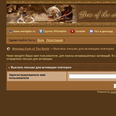
www.nwnights.ru
Группа VKontakte
Youtube
Чат в дискорд
Здравствуйте Гость (
Вход
|
Регистрация
)
Форумы Gem of The North
-> Выслать письмо для активации повторно
Ниже введите Ваше имя пользователя, для поиска незавершённых активаций. В сл
отправлено письмо для активации.
Выслать письмо для активации повторно
Зарегистрированное имя
пользователя
Powered by
Invi