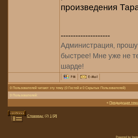
произведения Тар
--------------------
Администрация, прошу 
быстрее! Мне уже не т
шарде!
0 Пользователей читают эту тему (0 Гостей и 0 Скрытых Пользователей)
0 Пользователей:
«
Предыдущая тем
Страницы:
(2)
1
[2]
Powered by
Invi