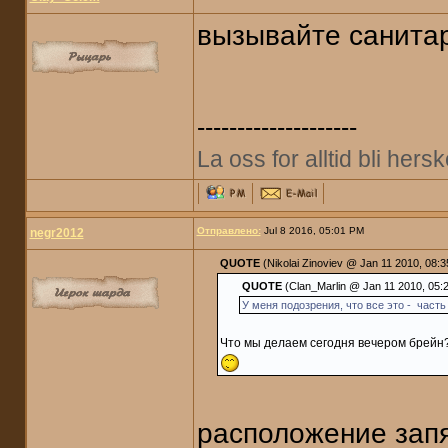
вызывайте санита
--------------------
La oss for alltid bli her
Отправлено:
Jul 8 2016, 05:01 PM
negr2012
QUOTE
(Nikolai Zinoviev @ Jan 11 2010, 08:
QUOTE
(Clan_Marlin @ Jan 11 2010, 05:
У меня подозрения, что все это - част
Что мы делаем сегодня вечером брейн? 
расположение запя