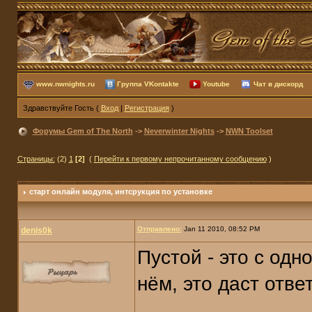
www.nwnights.ru
Группа VKontakte
Youtube
Чат в дискорд
Здравствуйте Гость (
Вход
|
Регистрация
)
Форумы Gem of The North
->
Neverwinter Nights
->
NWN Toolset
Страницы:
(2)
1
[2]
(
Перейти к первому непрочитанному сообщению
)
старт онлайн модуля
, интсрукция по установке
Отправлено:
Jan 11 2010, 08:52 PM
denis0k
Пустой - это с одн
нём, это даст отве