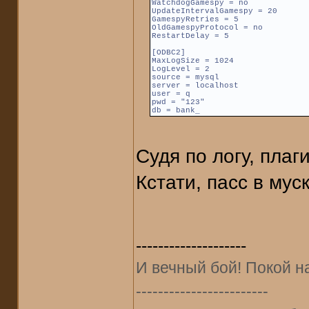
WatchdogGamespy = no
UpdateIntervalGamespy = 20
GamespyRetries = 5
OldGamespyProtocol = no
RestartDelay = 5
[ODBC2]
MaxLogSize = 1024
LogLevel = 2
source = mysql
server = localhost
user = q
pwd = "123"
db = bank_
Судя по логу, плаг
Кстати, пасс в му
--------------------
И вечный бой! Покой на
------------------------