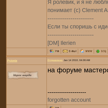
Я ролевик, и я не любл
понимает (с) Clement As
------------------------
Если ты споришь с идио
------------------------
[DM] Ilerien
Отправлено:
Jan 14 2010, 04:06 AM
Psionix
на форуме мастеро
--------------------
forgotten account