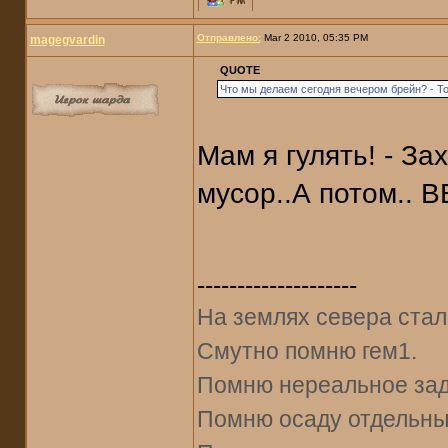
Отправлено:
Mar 2 2010, 05:35 PM
magegvardin
QUOTE
Что мы делаем сегодня вечером брейн? - То
Мам я гулять! - За
мусор..А потом.. В
--------------------
На землях севера стал
Смутно помню гем1.
Помню нереальное задр
Помню осаду отдельны