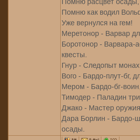
Помню расцвет осады, 
Помню как водил Воль
Уже вернулся на гем!
Меретонор - Варвар дл
Боротонор - Варвара-ас
квесты.
Гнур - Следопыт монах
Вого - Бардо-плут-бг, 
Мером - Бардо-бг-воин
Тимодер - Паладин три
Джако - Мастер оружия-
Дара Борлин - Бардо-ш
осады.