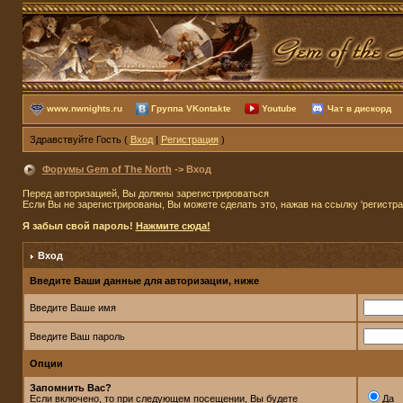
www.nwnights.ru
Группа VKontakte
Youtube
Чат в дискорд
Здравствуйте Гость (
Вход
|
Регистрация
)
Форумы Gem of The North
-> Вход
Перед авторизацией, Вы должны зарегистрироваться
Если Вы не зарегистрированы, Вы можете сделать это, нажав на ссылку 'регистр
Я забыл свой пароль!
Нажмите сюда!
Вход
Введите Ваши данные для авторизации, ниже
Введите Ваше имя
Введите Ваш пароль
Опции
Запомнить Вас?
Если включено, то при следующем посещении, Вы будете
Да