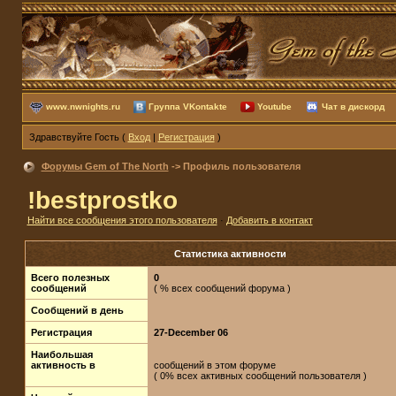
www.nwnights.ru
Группа VKontakte
Youtube
Чат в дискорд
Здравствуйте Гость (
Вход
|
Регистрация
)
Форумы Gem of The North
-> Профиль пользователя
!bestprostko
Найти все сообщения этого пользователя
·
Добавить в контакт
Статистика активности
Всего полезных
0
сообщений
( % всех сообщений форума )
Сообщений в день
Регистрация
27-December 06
Наибольшая
активность в
сообщений в этом форуме
( 0% всех активных сообщений пользователя )