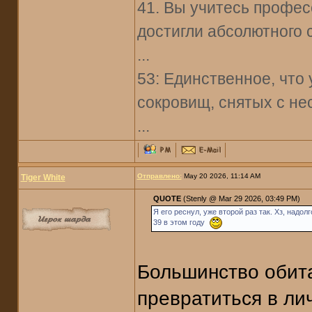
41. Вы учитесь профес
достигли абсолютного 
...
53: Единственное, что 
сокровищ, снятых с не
...
Отправлено:
May 20 2026, 11:14 AM
Tiger White
QUOTE
(Stenly @ Mar 29 2026, 03:49 PM)
Я его реснул, уже второй раз так. Хз, надолг
39 в этом году
Большинство обит
превратиться в лич