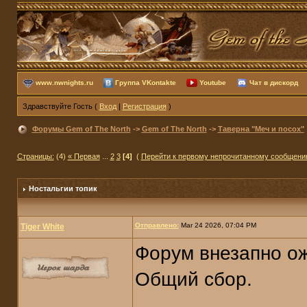
www.nwnights.ru
Группа VKontakte
Youtube
Чат в дискорд
Здравствуйте Гость (
Вход
|
Регистрация
)
Форумы Gem of The North
->
Gem of The North
->
Таверна "Меч и посох"
Страницы:
(4)
« Первая
...
2
3
[4]
(
Перейти к первому непрочитанному сообщени
Ностальгии топик
Отправлено:
Mar 24 2026, 07:04 PM
Tiger White
Форум внезапно ож
Общий сбор.