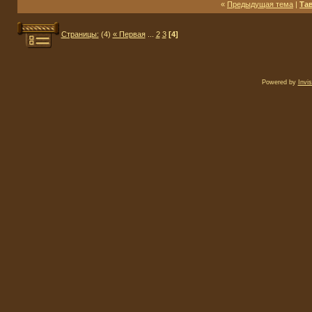
«
Предыдущая тема
|
Тав
Страницы:
(4)
« Первая
...
2
3
[4]
Powered by
Invi