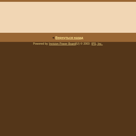
<
Вернуться назад
Powered by
Invision Power Board
(U) © 2003
IPS, Inc.