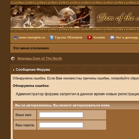
www.nwnights.ru
Группа VKontakte
Youtube
Чат в дискорд
Это меню отключено
Форумы Gem of The North
Сообщение Форума
Обнаружена ошибка. Если Вам неизвестны причины ошибки, попробуйте обрат
Обнаружена ошибка:
Администратор форума запретил в данное время новые регистраци
Вы не авторизованы. Вы можете авторизоваться ниже.
Ваше имя
Ваш пароль