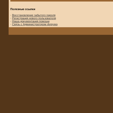
Полезные ссылки
·
Восстановление забытого пароля
·
Регистрация нового пользователя
·
Наша документация помощи
·
Связь с Администратором форума