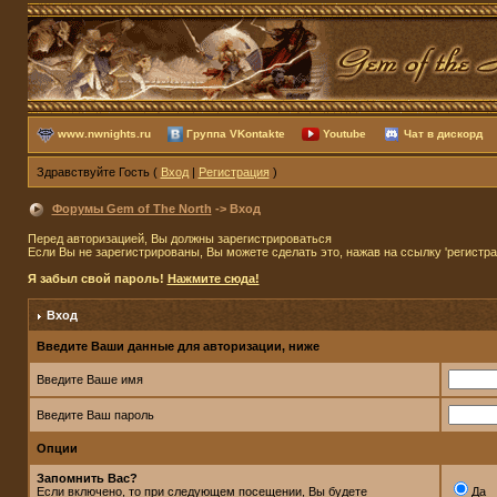
www.nwnights.ru
Группа VKontakte
Youtube
Чат в дискорд
Здравствуйте Гость (
Вход
|
Регистрация
)
Форумы Gem of The North
-> Вход
Перед авторизацией, Вы должны зарегистрироваться
Если Вы не зарегистрированы, Вы можете сделать это, нажав на ссылку 'регистр
Я забыл свой пароль!
Нажмите сюда!
Вход
Введите Ваши данные для авторизации, ниже
Введите Ваше имя
Введите Ваш пароль
Опции
Запомнить Вас?
Если включено, то при следующем посещении, Вы будете
Да