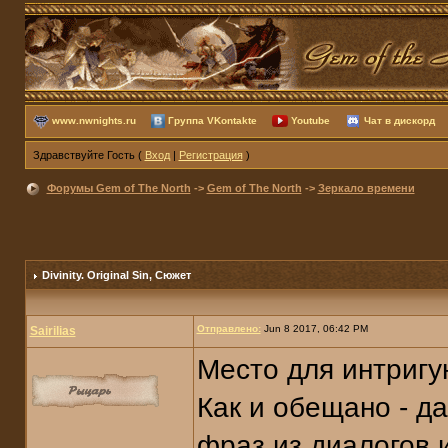
www.nwnights.ru
Группа VKontakte
Youtube
Чат в дискорд
Здравствуйте Гость (
Вход
|
Регистрация
)
Форумы Gem of The North
->
Gem of The North
->
Зеркало времени
Divinity. Original Sin
, Сюжет
Отправлено:
Jun 8 2017, 06:42 PM
Sairilias
Место для интригу
Как и обещано - да
фраз из диалогов 