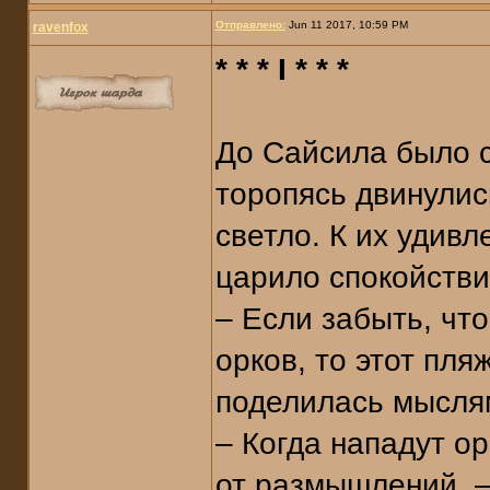
Отправлено:
Jun 11 2017, 10:59 PM
ravenfox
* * * I * * *
До Сайсила было с
торопясь двинулись
светло. К их удивл
царило спокойстви
– Если забыть, что
орков, то этот пля
поделилась мысля
– Когда нападут ор
от размышлений. –