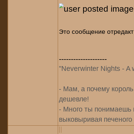
Это сообщение отредак
--------------------
"Neverwinter Nights - A w
- Мам, а почему корол
дешевле!
- Много ты понимаешь 
выковыривая печеного 