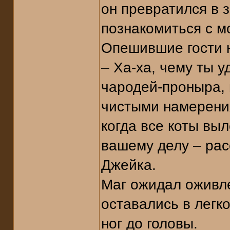
он превратился в 
познакомиться с м
Опешившие гости н
– Ха-ха, чему ты 
чародей-проныра, 
чистыми намерения
когда все коты вы
вашему делу – рас
Джейка.
Маг ожидал оживле
оставались в легк
ног до головы.