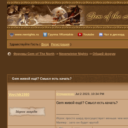
www.nwnights.ru
Группа VKontakte
Youtube
Чат в дискорд
Здравствуйте Гость (
Вход
|
Регистрация
)
Форумы Gem of The North
->
Neverwinter Nights
->
Общий форум
Gem живой ещё? Смысл есть качать?
Отправлено:
Jul 2 2023, 10:34 PM
Vovchik1980
Gem живой ещё? Смысл есть качать?
--------------------
Игрок: просто шард просуществует меньше чем мо
Маппер : зато он будет крутой