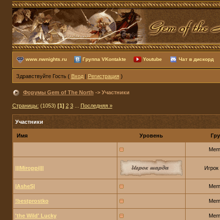
www.nwnights.ru
Группа VKontakte
Youtube
Чат в дискорд
Здравствуйте Гость (
Вход
|
Регистрация
)
Форумы Gem of The North
-> Участники
Страницы:
(1053)
[1]
2
3
...
Последняя »
Участники
Имя
Уровень
Гру
Mem
|||Miroppi|||
Игрок
|AsheS|
Mem
!bestprostko
Mem
'the Wild' Lucky
Mem