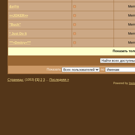
&v@n
Mem
<<JOKER>>
Mem
"Buch"
Mem
* Just Do It
Mem
***=Dmitry=***
Mem
Показать тол
Показать
по
Страницы:
(1053)
[1]
2
3
...
Последняя »
Powered by
Invi