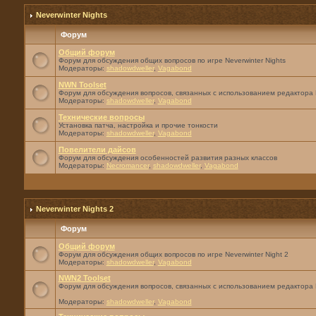
Neverwinter Nights
Форум
Общий форум
Форум для обсуждения общих вопросов по игре Neverwinter Nights
Модераторы:
shadowdweller
,
Vagabond
NWN Toolset
Форум для обсуждения вопросов, связанных с использованием редактора 
Модераторы:
shadowdweller
,
Vagabond
Технические вопросы
Установка патча, настройка и прочие тонкости
Модераторы:
shadowdweller
,
Vagabond
Повелители дайсов
Форум для обсуждения особенностей развития разных классов
Модераторы:
Necromancer
,
shadowdweller
,
Vagabond
Neverwinter Nights 2
Форум
Общий форум
Форум для обсуждения общих вопросов по игре Neverwinter Night 2
Модераторы:
shadowdweller
,
Vagabond
NWN2 Toolset
Форум для обсуждения вопросов, связанных с использованием редактора 
Модераторы:
shadowdweller
,
Vagabond