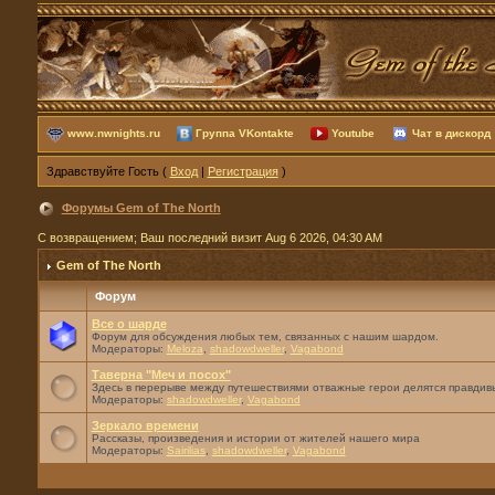
www.nwnights.ru
Группа VKontakte
Youtube
Чат в дискорд
Здравствуйте Гость (
Вход
|
Регистрация
)
Форумы Gem of The North
С возвращением; Ваш последний визит Aug 6 2026, 04:30 AM
Gem of The North
Форум
Все о шарде
Форум для обсуждения любых тем, связанных с нашим шардом.
Модераторы:
Meloza
,
shadowdweller
,
Vagabond
Таверна "Меч и посох"
Здесь в перерыве между путешествиями отважные герои делятся правдивы
Модераторы:
shadowdweller
,
Vagabond
Зеркало времени
Рассказы, произведения и истории от жителей нашего мира
Модераторы:
Sairilias
,
shadowdweller
,
Vagabond