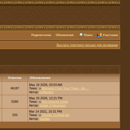
Подключение
Обновления
Поиск
Участники
Выслать повторно письмо для активации
Ответов
Обновления
May 16 2026, 03:03 AM
46187
Тема:
Womens From Your Town - No ...
Автор:
redfaction
May 20 2026, 12:21 PM
5280
Тема:
Ностальгии топик
Автор:
Spider X Navigator
Mar 14 2021, 10:31 PM
333
Тема:
Divinity. Original Sin
Автор:
Sairilias