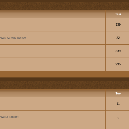
Тем
339
22
NWN Aurora Toolset
339
235
Тем
11
NWN2 Toolset
2