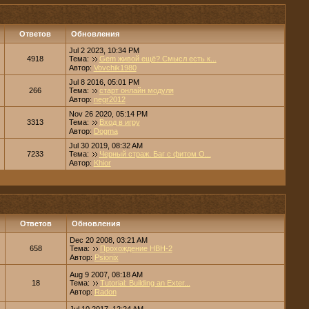
Ответов
Обновления
Jul 2 2023, 10:34 PM
4918
Тема:
Gem живой ещё? Смысл есть к...
Автор:
Vovchik1980
Jul 8 2016, 05:01 PM
266
Тема:
старт онлайн модуля
Автор:
negr2012
Nov 26 2020, 05:14 PM
3313
Тема:
Вход в игру
Автор:
Dogma
Jul 30 2019, 08:32 AM
7233
Тема:
Черный страж. Баг с фитом О...
Автор:
Khior
Ответов
Обновления
Dec 20 2008, 03:21 AM
658
Тема:
Прохождение НВН-2
Автор:
Psionix
Aug 9 2007, 08:18 AM
18
Тема:
Tutorial: Building an Exter...
Автор:
Radon