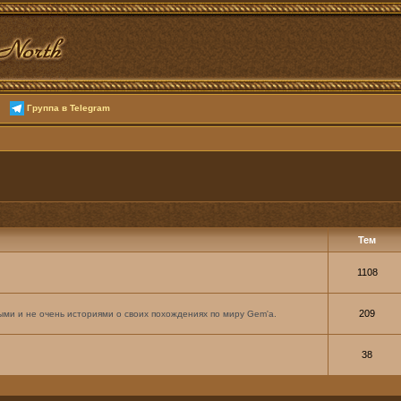
Группа в Telegram
Тем
1108
209
ми и не очень историями о своих похождениях по миру Gem'а.
38