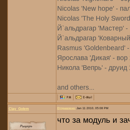
Nicolas 'New hope' - па
Nicolas 'The Holy Sword'
Й`альдрагар 'Мастер' -
Й`альдрагар 'Коварный' 
Rasmus 'Goldenbeard' -
Ярослава 'Дикая' - вор 
Никола 'Вепрь' - друид 
and others...
Отправлено:
Jan 11 2010, 05:08 PM
Clay_Golem
что за модуль и за