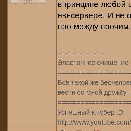
впринципе любой 
нвнсервере. И не 
про между прочим.
--------------------
Эластичное очищение Эль
===================
Всё такой же бесчелове
вести со мной дружбу -
===================
Успешный ютубер :D
http://www.youtube.com