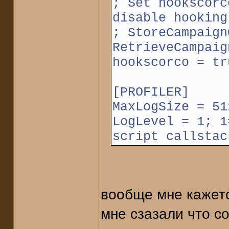
; Set hookscorc
disable hooking
; StoreCampaign
RetrieveCampaig
hookscorco = tr
[PROFILER]
MaxLogSize = 51
LogLevel = 1; 1
script callstac
вообще мне кажетс
мне сзазали что с