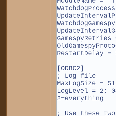
ModuleName = "T
WatchdogProcess
UpdateIntervalP
WatchdogGamespy
UpdateIntervalG
GamespyRetries 
OldGamespyProto
RestartDelay = 
[ODBC2]
; Log file
MaxLogSize = 51
LogLevel = 2; 0
2=everything
; Use these two