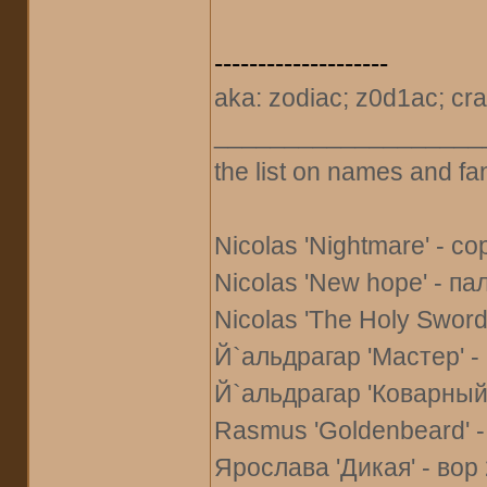
--------------------
aka: zodiac; z0d1ac; cra
___________________
the list on names and fa
Nicolas 'Nightmare' - со
Nicolas 'New hope' - па
Nicolas 'The Holy Sword'
Й`альдрагар 'Мастер' -
Й`альдрагар 'Коварный' 
Rasmus 'Goldenbeard' -
Ярослава 'Дикая' - вор 