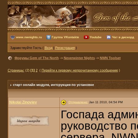
www.nwnights.ru
Группа VKontakte
Youtube
Чат в дискорд
Здравствуйте Гость (
Вход
|
Регистрация
)
Форумы Gem of The North
->
Neverwinter Nights
->
NWN Toolset
Страницы:
(2)
[1]
2
(
Перейти к первому непрочитанному сообщению
)
старт онлайн модуля
, интсрукция по установке
Nikolai Zinoviev
Отправлено:
Jan 11 2010, 04:54 PM
Госпада админ
руководство п
сервера, NWN