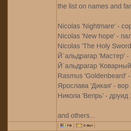
the list on names and fa
Nicolas 'Nightmare' - со
Nicolas 'New hope' - па
Nicolas 'The Holy Sword'
Й`альдрагар 'Мастер' -
Й`альдрагар 'Коварный' 
Rasmus 'Goldenbeard' -
Ярослава 'Дикая' - вор 
Никола 'Вепрь' - друид 
and others...