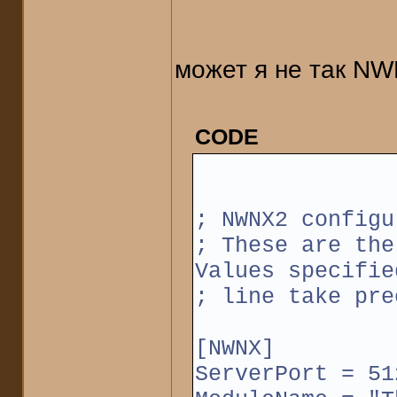
может я не так NW
CODE
; NWNX2 configu
; These are the
Values specifie
; line take pre
[NWNX]
ServerPort = 51