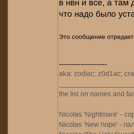
в нвн и все, а там
что надо было уст
Это сообщение отредак
--------------------
aka: zodiac; z0d1ac; cra
___________________
the list on names and fa
Nicolas 'Nightmare' - со
Nicolas 'New hope' - па