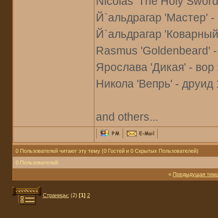
Nicolas 'The Holy Sword'
Й`альдрагар 'Мастер' -
Й`альдрагар 'Коварный' 
Rasmus 'Goldenbeard' -
Ярослава 'Дикая' - вор 
Никола 'Вепрь' - друид 
and others...
0 Пользователей читают эту тему (0 Гостей и 0 Скрытых Пользователей)
0 Пользователей:
«
Предыдущая тем
Страницы:
(2)
[1]
2