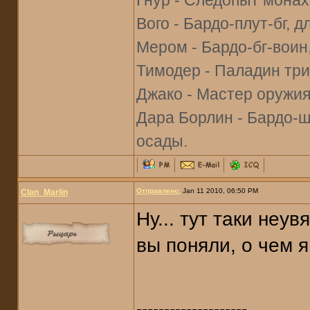
Гнур - Следопыт монах
Вого - Бардо-плут-бг, 
Мером - Бардо-бг-воин
Тимодер - Паладин три
Джако - Мастер оружия-
Дара Борлин - Бардо-ш
осады.
Отправлено:
Jan 11 2010, 06:50 PM
Clan_Marlin
Ну... тут таки неу
вы поняли, о чем 
--------------------