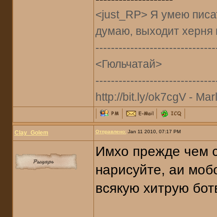
<just_RP> Я умею писат
думаю, выходит херня 
-------------------------------
<Гюльчатай>
-------------------------------
http://bit.ly/ok7cgV - Marl
Отправлено:
Jan 11 2010, 07:17 PM
Clay_Golem
Имхо прежде чем с
нарисуйте, аи моб
всякую хитрую бот