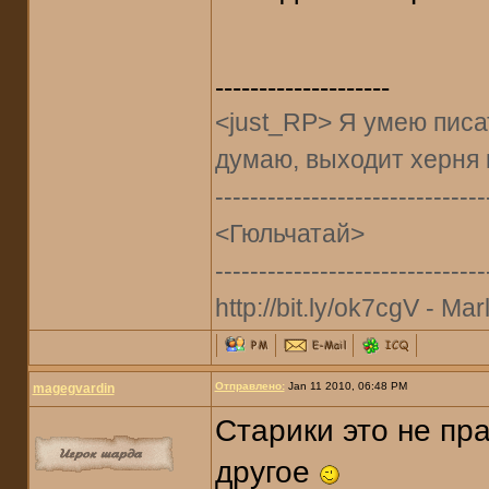
--------------------
<just_RP> Я умею писат
думаю, выходит херня 
-------------------------------
<Гюльчатай>
-------------------------------
http://bit.ly/ok7cgV - Marl
Отправлено:
Jan 11 2010, 06:48 PM
magegvardin
Старики это не пр
другое