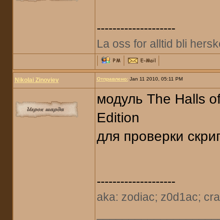
--------------------
La oss for alltid bli her
Отправлено:
Jan 11 2010, 05:11 PM
Nikolai Zinoviev
модуль The Halls o
Edition
для проверки скри
--------------------
aka: zodiac; z0d1ac; cra
___________________