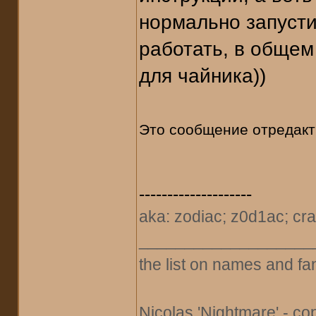
нормально запустит
работать, в общем
для чайника))
Это сообщение отредак
--------------------
aka: zodiac; z0d1ac; cra
___________________
the list on names and fa
Nicolas 'Nightmare' - со