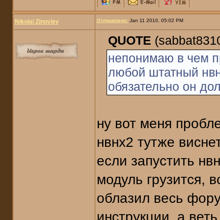
Отправлено:
Jan 11 2010, 05:02 PM
Nikolai Zinoviev
QUOTE
(sabbat8310
непонимаю в чем п
любой штатный нвн
обязательно он до
ну вот меня пробл
нвнх2 тутже виснет
если запустить нвн
модуль грузится, в
облазил весь фору
инструкции, а веть