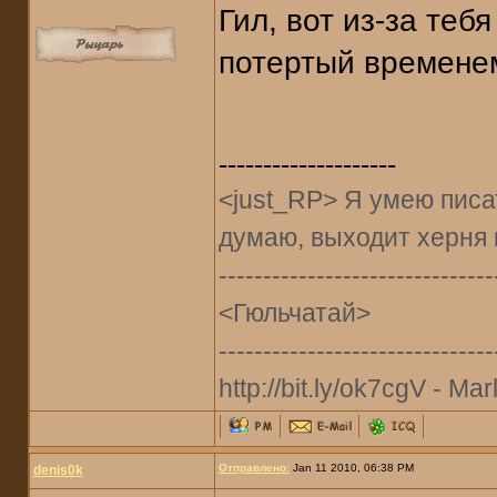
Гил, вот из-за теб
потертый временем
--------------------
<just_RP> Я умею писат
думаю, выходит херня 
-------------------------------
<Гюльчатай>
-------------------------------
http://bit.ly/ok7cgV - Marl
Отправлено:
Jan 11 2010, 06:38 PM
denis0k