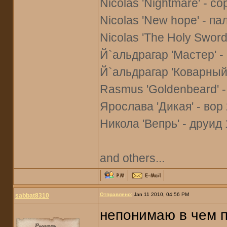
Nicolas 'Nightmare' - со
Nicolas 'New hope' - па
Nicolas 'The Holy Sword'
Й`альдрагар 'Мастер' -
Й`альдрагар 'Коварный' 
Rasmus 'Goldenbeard' -
Ярослава 'Дикая' - вор 
Никола 'Вепрь' - друид 
and others...
Отправлено:
Jan 11 2010, 04:56 PM
sabbat8310
непонимаю в чем п