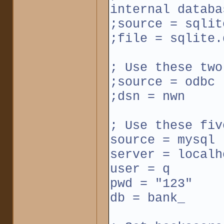
internal databa
;source = sqlit
;file = sqlite.
; Use these two
;source = odbc
;dsn = nwn
; Use these fiv
source = mysql
server = localh
user = q
pwd = "123"
db = bank_