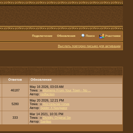
Подключение
Обновления
Поиск
Участники
Выслать повторно письмо для активации
Ответов
Обновления
May 16 2026, 03:03 AM
46187
Тема:
Womens From Your Town - No ...
Автор:
redfaction
May 20 2026, 12:21 PM
5280
Тема:
Ностальгии топик
Автор:
Spider X Navigator
Mar 14 2021, 10:31 PM
333
Тема:
Divinity. Original Sin
Автор:
Sairilias