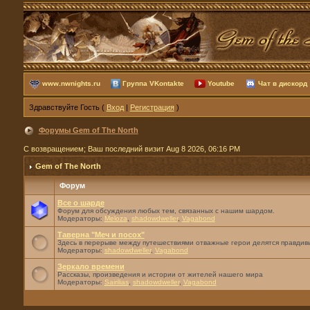
www.nwnights.ru
Группа VKontakte
Youtube
Чат в дискорд
Здравствуйте Гость (
Вход
|
Регистрация
)
Форумы Gem of The North
С возвращением; Ваш последний визит Aug 8 2026, 06:16 PM
Gem of The North
Форум
Все о шарде
Форум для обсуждения любых тем, связанных с нашим шардом.
Модераторы:
Meloza
,
shadowdweller
,
Vagabond
Таверна "Меч и посох"
Здесь в перерыве между путешествиями отважные герои делятся правдивы
Модераторы:
shadowdweller
,
Vagabond
Зеркало времени
Рассказы, произведения и истории от жителей нашего мира
Модераторы:
Sairilias
,
shadowdweller
,
Vagabond