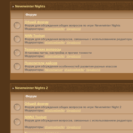
Neverwinter Nights
Форум
Общий форум
Форум для обсуждения общих вопросов по игре Neverwinter Nights
Модераторы:
shadowdweller
,
Vagabond
NWN Toolset
Форум для обсуждения вопросов, связанных с использованием редактора 
Модераторы:
shadowdweller
,
Vagabond
Технические вопросы
Установка патча, настройка и прочие тонкости
Модераторы:
shadowdweller
,
Vagabond
Повелители дайсов
Форум для обсуждения особенностей развития разных классов
Модераторы:
Necromancer
,
shadowdweller
,
Vagabond
Neverwinter Nights 2
Форум
Общий форум
Форум для обсуждения общих вопросов по игре Neverwinter Night 2
Модераторы:
shadowdweller
,
Vagabond
NWN2 Toolset
Форум для обсуждения вопросов, связанных с использованием редактора 
Модераторы:
shadowdweller
,
Vagabond