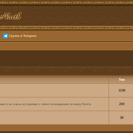
Группа в Telegram
Тем
1108
209
ми и не очень историями о своих похождениях по миру Gem'а.
38