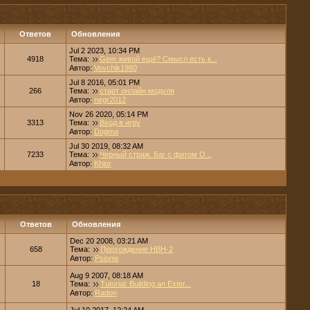
Ответов
Обновления
Jul 2 2023, 10:34 PM
4918
Тема:
Gem живой ещё? Смысл есть к...
Автор:
Vovchik1980
Jul 8 2016, 05:01 PM
266
Тема:
старт онлайн модуля
Автор:
negr2012
Nov 26 2020, 05:14 PM
3313
Тема:
Вход в игру
Автор:
Dogma
Jul 30 2019, 08:32 AM
7233
Тема:
Черный страж. Баг с фитом О...
Автор:
Khior
Ответов
Обновления
Dec 20 2008, 03:21 AM
658
Тема:
Прохождение НВН-2
Автор:
Psionix
Aug 9 2007, 08:18 AM
18
Тема:
Tutorial: Building an Exter...
Автор:
Radon