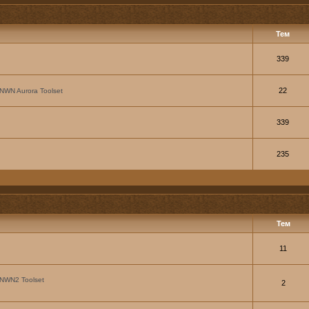
Тем
339
22
NWN Aurora Toolset
339
235
Тем
11
NWN2 Toolset
2