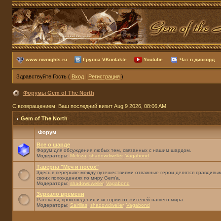
www.nwnights.ru
Группа VKontakte
Youtube
Чат в дискорд
Здравствуйте Гость (
Вход
|
Регистрация
)
Форумы Gem of The North
С возвращением; Ваш последний визит Aug 9 2026, 08:06 AM
Gem of The North
Форум
Все о шарде
Форум для обсуждения любых тем, связанных с нашим шардом.
Модераторы:
Meloza
,
shadowdweller
,
Vagabond
Таверна "Меч и посох"
Здесь в перерыве между путешествиями отважные герои делятся правдивым
своих похождениях по миру Gem'а.
Модераторы:
shadowdweller
,
Vagabond
Зеркало времени
Рассказы, произведения и истории от жителей нашего мира
Модераторы:
Sairilias
,
shadowdweller
,
Vagabond