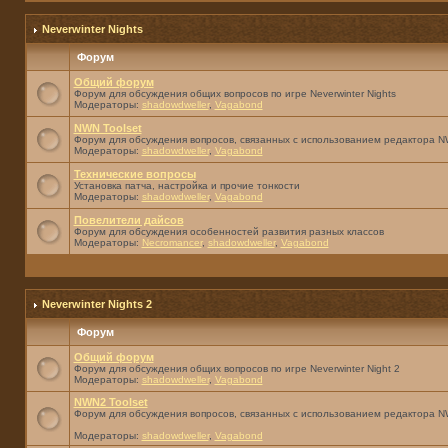
Neverwinter Nights
Форум
Общий форум
Форум для обсуждения общих вопросов по игре Neverwinter Nights
Модераторы:
shadowdweller
,
Vagabond
NWN Toolset
Форум для обсуждения вопросов, связанных с использованием редактора NW
Модераторы:
shadowdweller
,
Vagabond
Технические вопросы
Установка патча, настройка и прочие тонкости
Модераторы:
shadowdweller
,
Vagabond
Повелители дайсов
Форум для обсуждения особенностей развития разных классов
Модераторы:
Necromancer
,
shadowdweller
,
Vagabond
Neverwinter Nights 2
Форум
Общий форум
Форум для обсуждения общих вопросов по игре Neverwinter Night 2
Модераторы:
shadowdweller
,
Vagabond
NWN2 Toolset
Форум для обсуждения вопросов, связанных с использованием редактора N
Модераторы:
shadowdweller
,
Vagabond