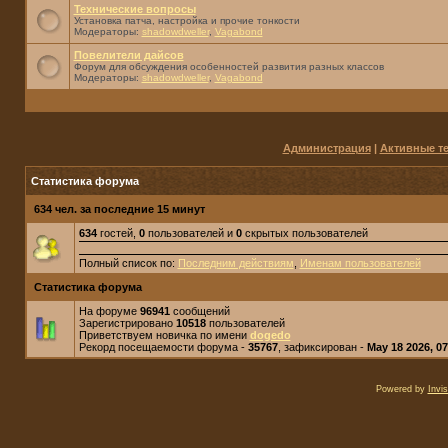
Технические вопросы
Установка патча, настройка и прочие тонкости
Модераторы:
shadowdweller
,
Vagabond
Повелители дайсов
Форум для обсуждения особенностей развития разных классов
Модераторы:
shadowdweller
,
Vagabond
Администрация
|
Активные т
Статистика форума
634 чел. за последние 15 минут
634
гостей,
0
пользователей и
0
скрытых пользователей
Полный список по:
Последним действиям
,
Именам пользователей
Статистика форума
На форуме
96941
сообщений
Зарегистрировано
10518
пользователей
Приветствуем новичка по имени
dogedo
Рекорд посещаемости форума -
35767
, зафиксирован -
May 18 2026, 0
Powered by
Invi