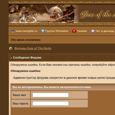
www.nwnights.ru
Группа VKontakte
Youtube
Чат в дискорд
Это меню отключено
Форумы Gem of The North
Сообщение Форума
Обнаружена ошибка. Если Вам неизвестны причины ошибки, попробуйте обрат
Обнаружена ошибка:
Администратор форума запретил в данное время новые регистраци
Вы не авторизованы. Вы можете авторизоваться ниже.
Ваше имя
Ваш пароль