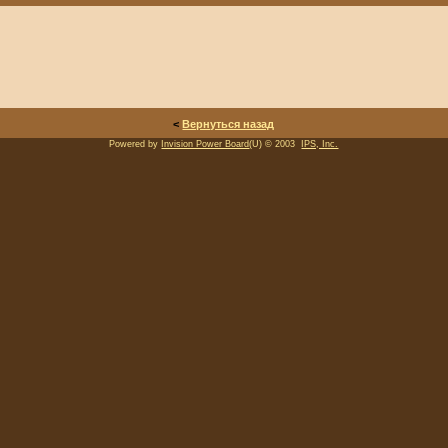
<
Вернуться назад
Powered by
Invision Power Board
(U) © 2003
IPS, Inc.