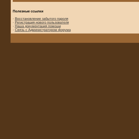
Полезные ссылки
·
Восстановление забытого пароля
·
Регистрация нового пользователя
·
Наша документация помощи
·
Связь с Администратором форума