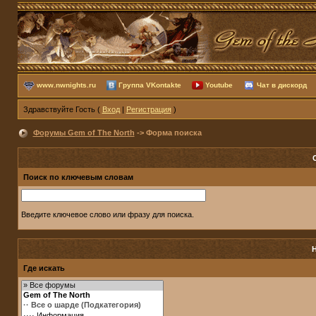
www.nwnights.ru
Группа VKontakte
Youtube
Чат в дискорд
Здравствуйте Гость (
Вход
|
Регистрация
)
Форумы Gem of The North
-> Форма поиска
Поиск по ключевым словам
Введите ключевое слово или фразу для поиска.
Где искать