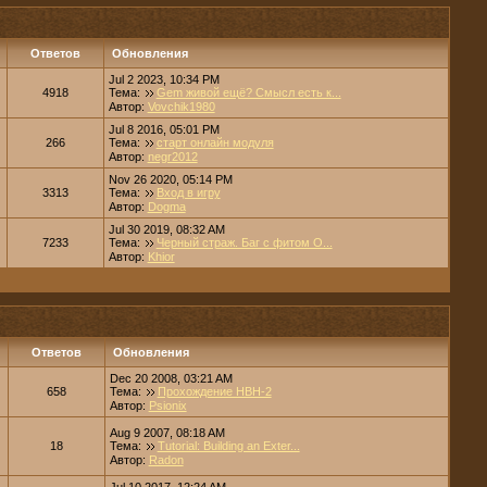
Ответов
Обновления
Jul 2 2023, 10:34 PM
4918
Тема:
Gem живой ещё? Смысл есть к...
Автор:
Vovchik1980
Jul 8 2016, 05:01 PM
266
Тема:
старт онлайн модуля
Автор:
negr2012
Nov 26 2020, 05:14 PM
3313
Тема:
Вход в игру
Автор:
Dogma
Jul 30 2019, 08:32 AM
7233
Тема:
Черный страж. Баг с фитом О...
Автор:
Khior
Ответов
Обновления
Dec 20 2008, 03:21 AM
658
Тема:
Прохождение НВН-2
Автор:
Psionix
Aug 9 2007, 08:18 AM
18
Тема:
Tutorial: Building an Exter...
Автор:
Radon