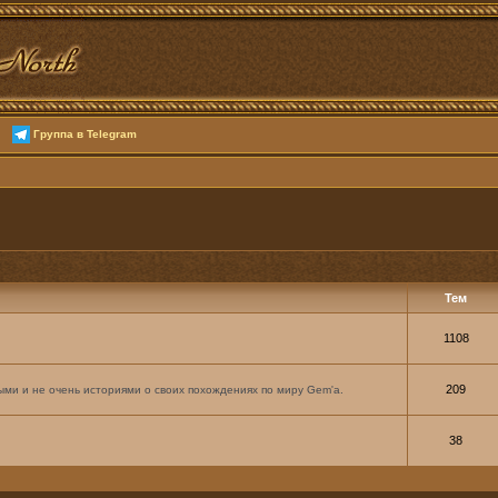
Группа в Telegram
Тем
1108
209
ми и не очень историями о своих похождениях по миру Gem'а.
38