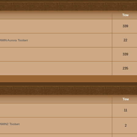
Тем
339
22
NWN Aurora Toolset
339
235
Тем
11
NWN2 Toolset
2