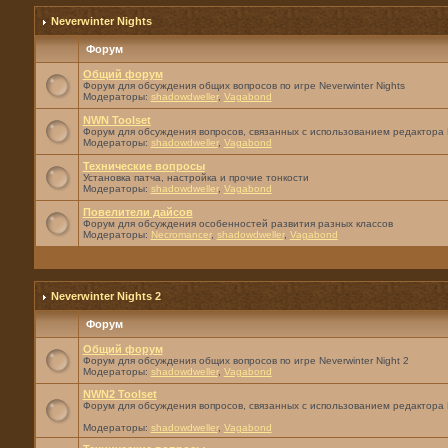
Neverwinter Nights
Форум
Общий форум
Форум для обсуждения общих вопросов по игре Neverwinter Nights
Модераторы:
shadowdweller
,
Vagabond
NWN Toolset
Форум для обсуждения вопросов, связанных с использованием редактора 
Модераторы:
shadowdweller
,
Vagabond
Технические вопросы
Установка патча, настройка и прочие тонкости
Модераторы:
shadowdweller
,
Vagabond
Повелители дайсов
Форум для обсуждения особенностей развития разных классов
Модераторы:
Necromancer
,
shadowdweller
,
Vagabond
Neverwinter Nights 2
Форум
Общий форум
Форум для обсуждения общих вопросов по игре Neverwinter Night 2
Модераторы:
shadowdweller
,
Vagabond
NWN2 Toolset
Форум для обсуждения вопросов, связанных с использованием редактора 
Модераторы:
shadowdweller
,
Vagabond