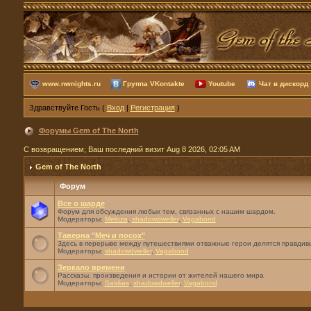
www.nwnights.ru
Группа VKontakte
Youtube
Чат в дискорд
Здравствуйте Гость (
Вход
|
Регистрация
)
Форумы Gem of The North
С возвращением; Ваш последний визит Aug 8 2026, 02:05 AM
Gem of The North
Форум
Все о шарде
Форум для обсуждения любых тем, связанных с нашим шардом.
Модераторы:
Meloza
,
shadowdweller
,
Vagabond
Таверна "Меч и посох"
Здесь в перерыве между путешествиями отважные герои делятся правдивы
Модераторы:
shadowdweller
,
Vagabond
Зеркало времени
Рассказы, произведения и истории от жителей нашего мира
Модераторы:
Sairilias
,
shadowdweller
,
Vagabond