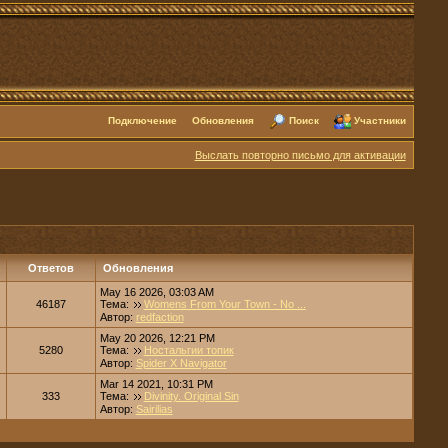
Подключение
Обновления
Поиск
Участники
Выслать повторно письмо для активации
Ответов
Обновления
May 16 2026, 03:03 AM
46187
Тема:
Womens From Your Town - No ...
Автор:
redfaction
May 20 2026, 12:21 PM
5280
Тема:
Ностальгии топик
Автор:
Spider X Navigator
Mar 14 2021, 10:31 PM
333
Тема:
Divinity. Original Sin
Автор:
Sairilias