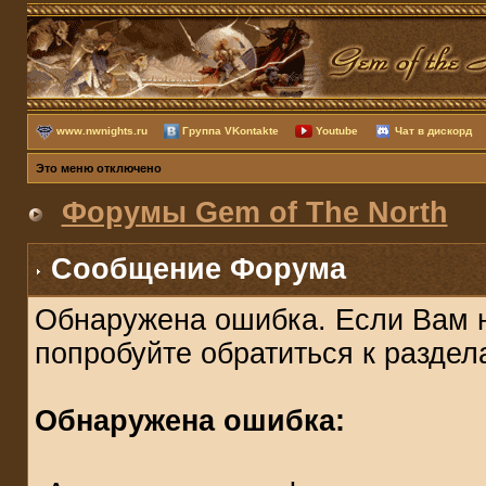
www.nwnights.ru
Группа VKontakte
Youtube
Чат в дискорд
Это меню отключено
Форумы Gem of The North
Сообщение Форума
Обнаружена ошибка. Если Вам 
попробуйте обратиться к разде
Обнаружена ошибка: