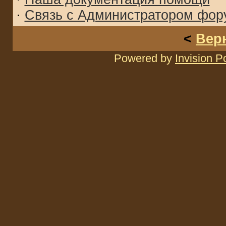
·
Связь с Администратором фор
<
Вер
Powered by
Invision 