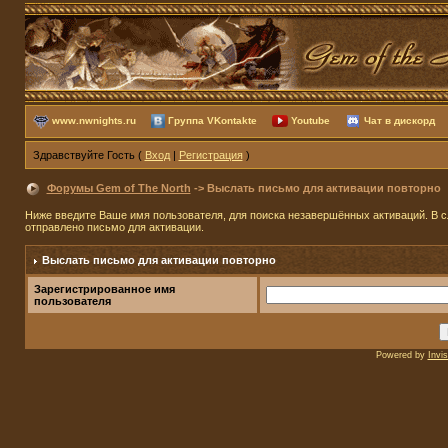
www.nwnights.ru
Группа VKontakte
Youtube
Чат в дискорд
Здравствуйте Гость (
Вход
|
Регистрация
)
Форумы Gem of The North
-> Выслать письмо для активации повторно
Ниже введите Ваше имя пользователя, для поиска незавершённых активаций. В сл
отправлено письмо для активации.
Выслать письмо для активации повторно
Зарегистрированное имя
пользователя
Powered by
Invi