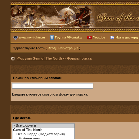
www.nwnights.ru
Группа VKontakte
Youtube
Чат в дискорд
Здравствуйте Гость (
Вход
|
Регистрация
)
Форумы Gem of The North
-> Форма поиска
Поиск по ключевым словам
Введите ключевое слово или фразу для поиска.
Где искать