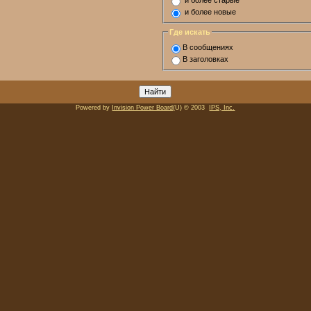
и более старые
и более новые
Где искать
В сообщениях
В заголовках
Powered by
Invision Power Board
(U) © 2003
IPS, Inc.