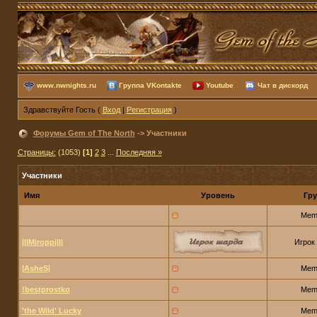
www.nwnights.ru
Группа VKontakte
Youtube
Чат в дискорд
Здравствуйте Гость (
Вход
|
Регистрация
)
Форумы Gem of The North
-> Участники
Страницы:
(1053)
[1]
2
3
...
Последняя »
Участники
Имя
Уровень
Гру
Mem
|||Miroppi|||
Игрок
|AsheS|
Mem
!bestprostko
Mem
'the Wild' Lucky
Mem