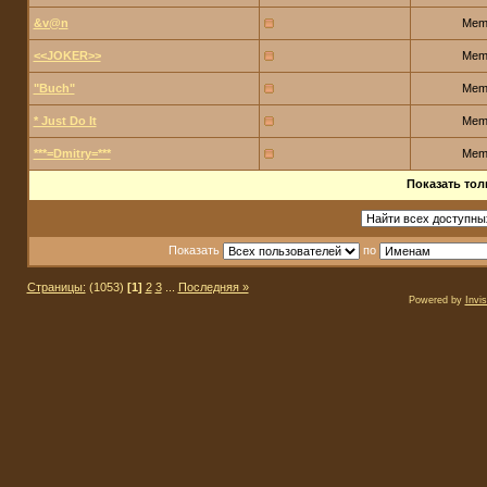
&v@n
Mem
<<JOKER>>
Mem
"Buch"
Mem
* Just Do It
Mem
***=Dmitry=***
Mem
Показать тол
Показать
по
Страницы:
(1053)
[1]
2
3
...
Последняя »
Powered by
Invi