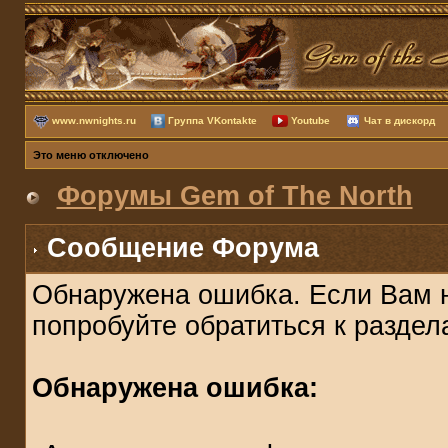
www.nwnights.ru
Группа VKontakte
Youtube
Чат в дискорд
Это меню отключено
Форумы Gem of The North
Сообщение Форума
Обнаружена ошибка. Если Вам 
попробуйте обратиться к разде
Обнаружена ошибка: