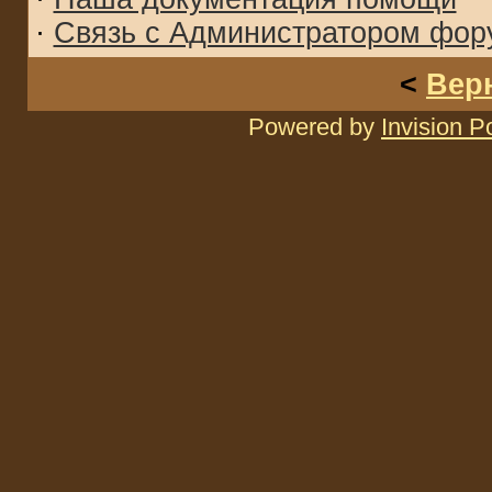
·
Связь с Администратором фор
<
Вер
Powered by
Invision 