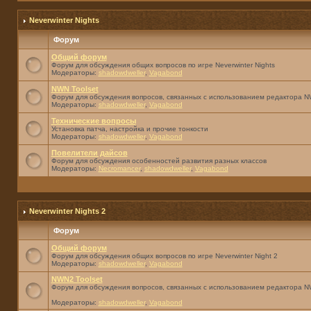
Neverwinter Nights
Форум
Общий форум
Форум для обсуждения общих вопросов по игре Neverwinter Nights
Модераторы:
shadowdweller
,
Vagabond
NWN Toolset
Форум для обсуждения вопросов, связанных с использованием редактора NW
Модераторы:
shadowdweller
,
Vagabond
Технические вопросы
Установка патча, настройка и прочие тонкости
Модераторы:
shadowdweller
,
Vagabond
Повелители дайсов
Форум для обсуждения особенностей развития разных классов
Модераторы:
Necromancer
,
shadowdweller
,
Vagabond
Neverwinter Nights 2
Форум
Общий форум
Форум для обсуждения общих вопросов по игре Neverwinter Night 2
Модераторы:
shadowdweller
,
Vagabond
NWN2 Toolset
Форум для обсуждения вопросов, связанных с использованием редактора N
Модераторы:
shadowdweller
,
Vagabond