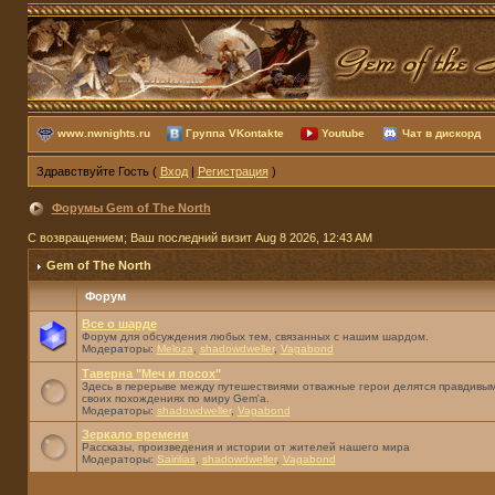
www.nwnights.ru
Группа VKontakte
Youtube
Чат в дискорд
Здравствуйте Гость (
Вход
|
Регистрация
)
Форумы Gem of The North
С возвращением; Ваш последний визит Aug 8 2026, 12:43 AM
Gem of The North
Форум
Все о шарде
Форум для обсуждения любых тем, связанных с нашим шардом.
Модераторы:
Meloza
,
shadowdweller
,
Vagabond
Таверна "Меч и посох"
Здесь в перерыве между путешествиями отважные герои делятся правдивым
своих похождениях по миру Gem'а.
Модераторы:
shadowdweller
,
Vagabond
Зеркало времени
Рассказы, произведения и истории от жителей нашего мира
Модераторы:
Sairilias
,
shadowdweller
,
Vagabond