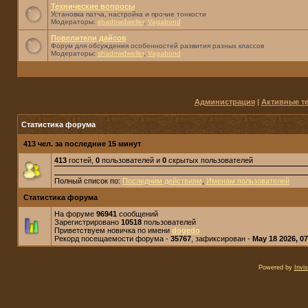
Технические вопросы
Установка патча, настройка и прочие тонкости
Модераторы:
shadowdweller
,
Vagabond
Повелители дайсов
Форум для обсуждения особенностей развития разных классов
Модераторы:
shadowdweller
,
Vagabond
Администрация
|
Активные т
Статистика форума
413 чел. за последние 15 минут
413
гостей,
0
пользователей и
0
скрытых пользователей
Полный список по:
Последним действиям
,
Именам пользователей
Статистика форума
На форуме
96941
сообщений
Зарегистрировано
10518
пользователей
Приветствуем новичка по имени
dogedo
Рекорд посещаемости форума -
35767
, зафиксирован -
May 18 2026, 0
Powered by
Invi