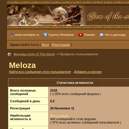
www.nwnights.ru
Группа VKontakte
Youtube
Чат в дискорд
Здравствуйте Гость (
Вход
|
Регистрация
)
Форумы Gem of The North
-> Профиль пользователя
Meloza
Найти все сообщения этого пользователя
·
Добавить в контакт
Статистика активности
Всего полезных
1018
сообщений
( 1.05% всех сообщений форума )
Сообщений в день
0.2
Регистрация
20-November 11
Наибольшая
Все о шарде
активность в
404 сообщений в этом форуме
( 37% всех активных сообщений пользователя )