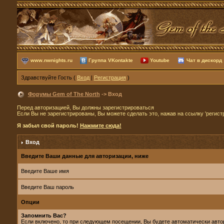
www.nwnights.ru
Группа VKontakte
Youtube
Чат в дискорд
Здравствуйте Гость (
Вход
|
Регистрация
)
Форумы Gem of The North
-> Вход
Перед авторизацией, Вы должны зарегистрироваться
Если Вы не зарегистрированы, Вы можете сделать это, нажав на ссылку 'регист
Я забыл свой пароль!
Нажмите сюда!
Вход
Введите Ваши данные для авторизации, ниже
Введите Ваше имя
Введите Ваш пароль
Опции
Запомнить Вас?
Если включено, то при следующем посещении, Вы будете автоматически авто