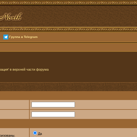
Группа в Telegram
рация' в верхней части форума
Да
ризованы.