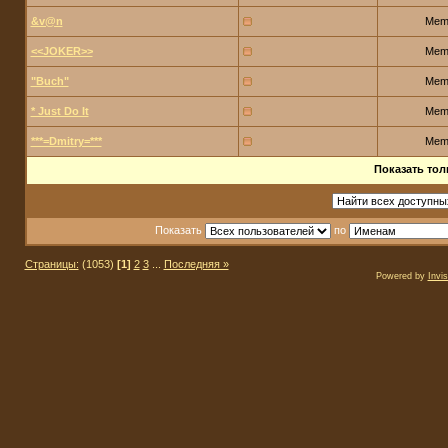
&v@n
Mem
<<JOKER>>
Mem
"Buch"
Mem
* Just Do It
Mem
***=Dmitry=***
Mem
Показать тол
Показать
по
Страницы:
(1053)
[1]
2
3
...
Последняя »
Powered by
Invi