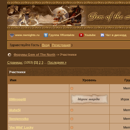
www.nwnights.ru
Группа VKontakte
Youtube
Чат в дискорд
Здравствуйте Гость (
Вход
|
Регистрация
)
Форумы Gem of The North
-> Участники
Страницы:
(1053)
[1]
2
3
...
Последняя »
Участники
Имя
Уровень
Гру
Mem
|||Miroppi|||
Игрок
|AsheS|
Mem
!bestprostko
Mem
'the Wild' Lucky
Mem