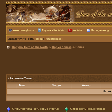
www.nwnights.ru
Группа VKontakte
Youtube
Чат в дискорд
Здравствуйте Гость (
Вход
|
Регистрация
)
Форумы Gem of The North
->
Форма поиска
-> Поиск
Активные Темы
Тема
Форум
Автор
Нет ак
Открытая тема (есть новые ответы)
Опрос (есть новые голоса)