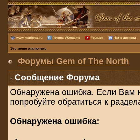
www.nwnights.ru
Группа VKontakte
Youtube
Чат в дискорд
Это меню отключено
Форумы Gem of The North
Сообщение Форума
Обнаружена ошибка. Если Вам 
попробуйте обратиться к разде
Обнаружена ошибка: