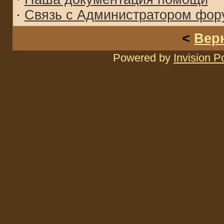
·
Связь с Администратором фор
<
Вер
Powered by
Invision 