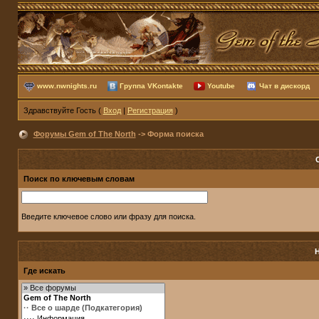
www.nwnights.ru
Группа VKontakte
Youtube
Чат в дискорд
Здравствуйте Гость (
Вход
|
Регистрация
)
Форумы Gem of The North
-> Форма поиска
Поиск по ключевым словам
Введите ключевое слово или фразу для поиска.
Где искать