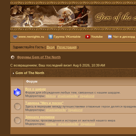
www.nwnights.ru
Группа VKontakte
Youtube
Чат в дискорд
Здравствуйте Гость (
Вход
|
Регистрация
)
Форумы Gem of The North
С возвращением; Ваш последний визит Aug 6 2026, 10:39 AM
Gem of The North
Форум
Все о шарде
Форум для обсуждения любых тем, связанных с нашим шардом.
Модераторы:
Meloza
,
shadowdweller
,
Vagabond
Таверна "Меч и посох"
Здесь в перерыве между путешествиями отважные герои делятся правдивы
Модераторы:
shadowdweller
,
Vagabond
Зеркало времени
Рассказы, произведения и истории от жителей нашего мира
Модераторы:
Sairilias
,
shadowdweller
,
Vagabond