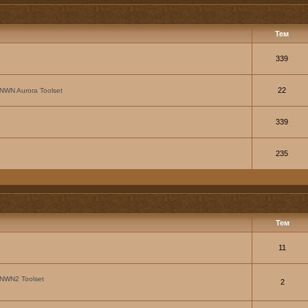
Тем
339
22
NWN Aurora Toolset
339
235
Тем
11
NWN2 Toolset
2