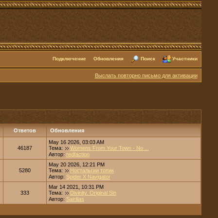
Подключение
Обновления
Поиск
Участники
Выслать повторно письмо для активации
Ответов
Обновления
May 16 2026, 03:03 AM
46187
Тема:
Womens From Your Town - No ...
Автор:
redfaction
May 20 2026, 12:21 PM
5280
Тема:
Ностальгии топик
Автор:
Spider X Navigator
Mar 14 2021, 10:31 PM
333
Тема:
Divinity. Original Sin
Автор:
Sairilias