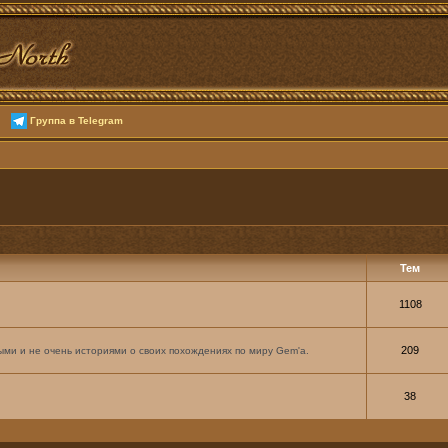
Группа в Telegram
Тем
1108
209
ми и не очень историями о своих похождениях по миру Gem'а.
38