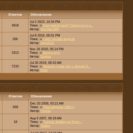
Ответов
Обновления
Jul 2 2023, 10:34 PM
4918
Тема:
Gem живой ещё? Смысл есть к...
Автор:
Vovchik1980
Jul 8 2016, 05:01 PM
266
Тема:
старт онлайн модуля
Автор:
negr2012
Nov 26 2020, 05:14 PM
3313
Тема:
Вход в игру
Автор:
Dogma
Jul 30 2019, 08:32 AM
7233
Тема:
Черный страж. Баг с фитом О...
Автор:
Khior
Ответов
Обновления
Dec 20 2008, 03:21 AM
658
Тема:
Прохождение НВН-2
Автор:
Psionix
Aug 9 2007, 08:18 AM
18
Тема:
Tutorial: Building an Exter...
Автор:
Radon