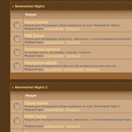
Neverwinter Nights
Форум
Общий форум
Форум для обсуждения общих вопросов по игре Neverwinter Nights
Модераторы:
shadowdweller
,
Vagabond
NWN Toolset
Форум для обсуждения вопросов, связанных с использованием редактора 
Модераторы:
shadowdweller
,
Vagabond
Технические вопросы
Установка патча, настройка и прочие тонкости
Модераторы:
shadowdweller
,
Vagabond
Повелители дайсов
Форум для обсуждения особенностей развития разных классов
Модераторы:
Necromancer
,
shadowdweller
,
Vagabond
Neverwinter Nights 2
Форум
Общий форум
Форум для обсуждения общих вопросов по игре Neverwinter Night 2
Модераторы:
shadowdweller
,
Vagabond
NWN2 Toolset
Форум для обсуждения вопросов, связанных с использованием редактора 
Модераторы:
shadowdweller
,
Vagabond