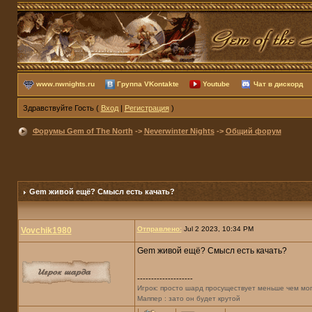
www.nwnights.ru
Группа VKontakte
Youtube
Чат в дискорд
Здравствуйте Гость (
Вход
|
Регистрация
)
Форумы Gem of The North
->
Neverwinter Nights
->
Общий форум
Gem живой ещё? Смысл есть качать?
Отправлено:
Jul 2 2023, 10:34 PM
Vovchik1980
Gem живой ещё? Смысл есть качать?
--------------------
Игрок: просто шард просуществует меньше чем мо
Маппер : зато он будет крутой