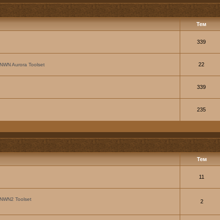
Тем
339
22
NWN Aurora Toolset
339
235
Тем
11
NWN2 Toolset
2