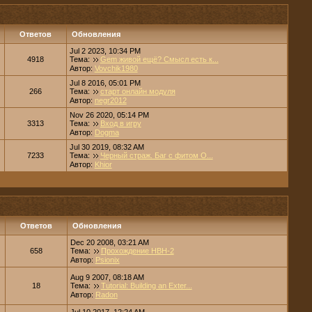
Ответов
Обновления
Jul 2 2023, 10:34 PM
4918
Тема:
Gem живой ещё? Смысл есть к...
Автор:
Vovchik1980
Jul 8 2016, 05:01 PM
266
Тема:
старт онлайн модуля
Автор:
negr2012
Nov 26 2020, 05:14 PM
3313
Тема:
Вход в игру
Автор:
Dogma
Jul 30 2019, 08:32 AM
7233
Тема:
Черный страж. Баг с фитом О...
Автор:
Khior
Ответов
Обновления
Dec 20 2008, 03:21 AM
658
Тема:
Прохождение НВН-2
Автор:
Psionix
Aug 9 2007, 08:18 AM
18
Тема:
Tutorial: Building an Exter...
Автор:
Radon