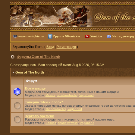
www.nwnights.ru
Группа VKontakte
Youtube
Чат в дискорд
Здравствуйте Гость (
Вход
|
Регистрация
)
Форумы Gem of The North
С возвращением; Ваш последний визит Aug 8 2026, 05:15 AM
Gem of The North
Форум
Все о шарде
Форум для обсуждения любых тем, связанных с нашим шардом.
Модераторы:
Meloza
,
shadowdweller
,
Vagabond
Таверна "Меч и посох"
Здесь в перерыве между путешествиями отважные герои делятся правдивы
Модераторы:
shadowdweller
,
Vagabond
Зеркало времени
Рассказы, произведения и истории от жителей нашего мира
Модераторы:
Sairilias
,
shadowdweller
,
Vagabond