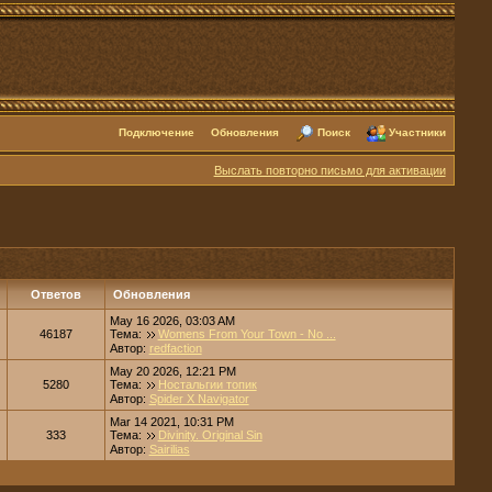
Подключение
Обновления
Поиск
Участники
Выслать повторно письмо для активации
Ответов
Обновления
May 16 2026, 03:03 AM
46187
Тема:
Womens From Your Town - No ...
Автор:
redfaction
May 20 2026, 12:21 PM
5280
Тема:
Ностальгии топик
Автор:
Spider X Navigator
Mar 14 2021, 10:31 PM
333
Тема:
Divinity. Original Sin
Автор:
Sairilias