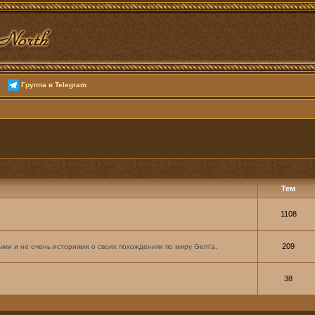
Группа в Telegram
Тем
1108
209
ми и не очень историями о своих похождениях по миру Gem'а.
38