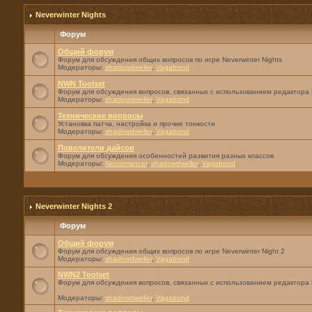
Neverwinter Nights
Форум
Общий форум
Форум для обсуждения общих вопросов по игре Neverwinter Nights
Модераторы:
shadowdweller
,
Vagabond
NWN Toolset
Форум для обсуждения вопросов, связанных с использованием редактора 
Модераторы:
shadowdweller
,
Vagabond
Технические вопросы
Установка патча, настройка и прочие тонкости
Модераторы:
shadowdweller
,
Vagabond
Повелители дайсов
Форум для обсуждения особенностей развития разных классов
Модераторы:
Necromancer
,
shadowdweller
,
Vagabond
Neverwinter Nights 2
Форум
Общий форум
Форум для обсуждения общих вопросов по игре Neverwinter Night 2
Модераторы:
shadowdweller
,
Vagabond
NWN2 Toolset
Форум для обсуждения вопросов, связанных с использованием редактора 
Модераторы:
shadowdweller
,
Vagabond