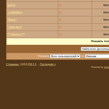
&v@n
Mem
<<JOKER>>
Mem
"Buch"
Mem
* Just Do It
Mem
***=Dmitry=***
Mem
Показать тол
Показать
по
Страницы:
(1053)
[1]
2
3
...
Последняя »
Powered by
Invi