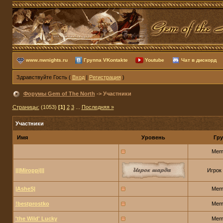
www.nwnights.ru
Группа VKontakte
Youtube
Чат в дискорд
Здравствуйте Гость (
Вход
|
Регистрация
)
Форумы Gem of The North
-> Участники
Страницы:
(1053)
[1]
2
3
...
Последняя »
Участники
Имя
Уровень
Гру
Mem
|||Miroppi|||
Игрок
|AsheS|
Mem
!bestprostko
Mem
'the Wild' Lucky
Mem