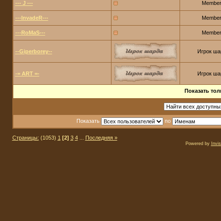
--- J ---
Membe
---InvadeR---
Membe
---RoMaS---
Membe
--Giperborey--
Игрок ша
-= ART =-
Игрок ша
Показать тол
Показать
по
Страницы:
(1053)
1
[2]
3
4
...
Последняя »
Powered by
Invi