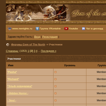
www.nwnights.ru
Группа VKontakte
Youtube
Чат в дискорд
Здравствуйте Гость (
Вход
|
Регистрация
)
Форумы Gem of The North
-> Участники
Страницы:
(1053)
1
[2]
3
4
...
Последняя »
Участники
Имя
Уровень
Групп
*Pasha*
Membe
*Richard*
Membe
*Эльф-невидимка*
Membe
- Hidden Horror -
Membe
- Soul -
Membe