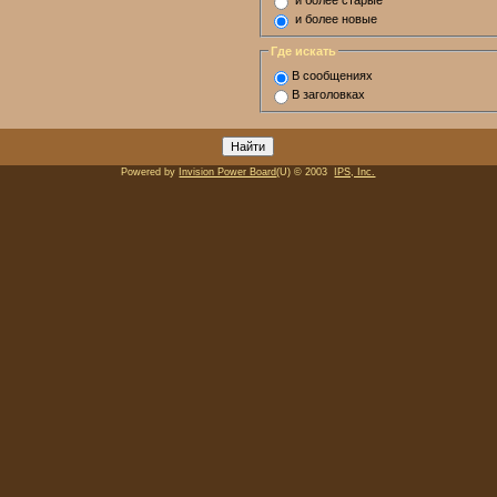
и более старые
и более новые
Где искать
В сообщениях
В заголовках
Powered by
Invision Power Board
(U) © 2003
IPS, Inc.