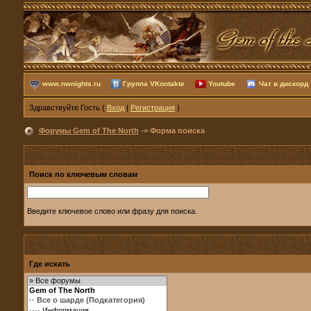
www.nwnights.ru
Группа VKontakte
Youtube
Чат в дискорд
Здравствуйте Гость (
Вход
|
Регистрация
)
Форумы Gem of The North
-> Форма поиска
Поиск по ключевым словам
Введите ключевое слово или фразу для поиска.
Где искать