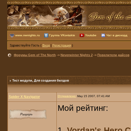
www.nwnights.ru
Группа VKontakte
Youtube
Чат в дискорд
Здравствуйте Гость (
Вход
|
Регистрация
)
Форумы Gem of The North
->
Neverwinter Nights 2
->
Повелители дайсов
Тест модули
, Для создания билдов
Отправлено:
May 15 2007, 07:41 AM
Spider X Navigator
Мой рейтинг:
1.
Vordan's Hero C