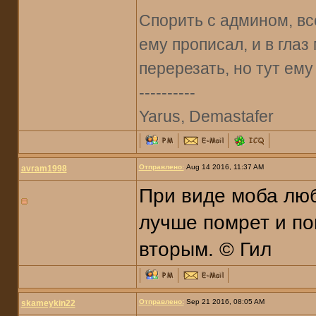
Спорить с админом, все
ему прописал, и в гла
перерезать, но тут ему 
----------
Yarus, Demastafer
Отправлено:
Aug 14 2016, 11:37 AM
avram1998
При виде моба лю
лучше помрет и по
вторым. © Гил
Отправлено:
Sep 21 2016, 08:05 AM
skameykin22